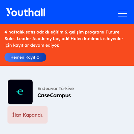
4 haftalık satış odaklı eğitim & gelişim programı Future
Sales Leader Academy başladı! Halen katılmak isteyenler
için kayıtlar devam ediyor.
Hemen Kayıt Ol
Endeavor Türkiye
CaseCampus
İlan Kapandı.