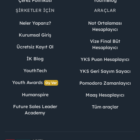
Çerez Politikası
YouthBlog
ŞIRKETLER İÇIN
ARAÇLAR
Neler Yaparız?
Not Ortalaması
Hesaplayıcı
Kurumsal Giriş
Vize Final Büt
Ücretsiz Kayıt Ol
Hesaplayıcı
İK Blog
YKS Puan Hesaplayıcı
YouthTech
YKS Geri Sayım Sayacı
Youth Awards
Pomodoro Zamanlayıcı
Oy Ver
Humanspire
Maaş Hesaplayıcı
Future Sales Leader
Tüm araçlar
Academy