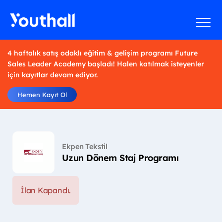
4 haftalık satış odaklı eğitim & gelişim programı Future
Sales Leader Academy başladı! Halen katılmak isteyenler
için kayıtlar devam ediyor.
Hemen Kayıt Ol
Ekpen Tekstil
Uzun Dönem Staj Programı
İlan Kapandı.