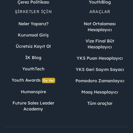
Çerez Politikası
YouthBlog
ŞIRKETLER İÇIN
ARAÇLAR
Neler Yaparız?
Not Ortalaması
Hesaplayıcı
Kurumsal Giriş
Vize Final Büt
Ücretsiz Kayıt Ol
Hesaplayıcı
İK Blog
YKS Puan Hesaplayıcı
YouthTech
YKS Geri Sayım Sayacı
Youth Awards
Pomodoro Zamanlayıcı
Oy Ver
Humanspire
Maaş Hesaplayıcı
Future Sales Leader
Tüm araçlar
Academy