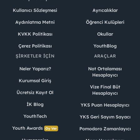
Kullanıcı Sözleşmesi
Ayrıcalıklar
Aydınlatma Metni
Öğrenci Kulüpleri
KVKK Politikası
Okullar
Çerez Politikası
YouthBlog
ŞIRKETLER İÇIN
ARAÇLAR
Neler Yaparız?
Not Ortalaması
Hesaplayıcı
Kurumsal Giriş
Vize Final Büt
Ücretsiz Kayıt Ol
Hesaplayıcı
İK Blog
YKS Puan Hesaplayıcı
YouthTech
YKS Geri Sayım Sayacı
Youth Awards
Pomodoro Zamanlayıcı
Oy Ver