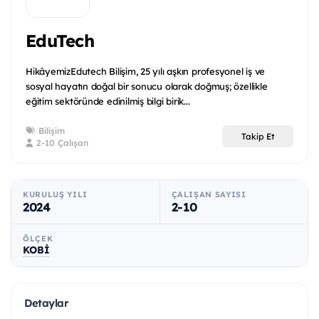
EduTech
Hikâyemiz​Edutech Bilişim, 25 yılı aşkın profesyonel iş ve
sosyal hayatın doğal bir sonucu olarak doğmuş; özellikle
eğitim sektöründe edinilmiş bilgi birik...
Bilişim
Takip Et
2-10 Çalışan
KURULUŞ YILI
ÇALIŞAN SAYISI
2024
2-10
ÖLÇEK
KOBİ
Detaylar