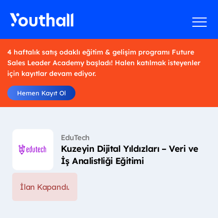
4 haftalık satış odaklı eğitim & gelişim programı Future
Sales Leader Academy başladı! Halen katılmak isteyenler
için kayıtlar devam ediyor.
Hemen Kayıt Ol
EduTech
Kuzeyin Dijital Yıldızları – Veri ve
İş Analistliği Eğitimi
İlan Kapandı.