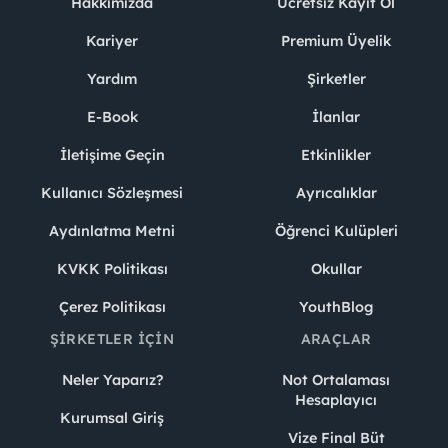
Hakkımızda
Ücretsiz Kayıt Ol
Kariyer
Premium Üyelik
Yardım
Şirketler
E-Book
İlanlar
İletişime Geçin
Etkinlikler
Kullanıcı Sözleşmesi
Ayrıcalıklar
Aydınlatma Metni
Öğrenci Kulüpleri
KVKK Politikası
Okullar
Çerez Politikası
YouthBlog
ŞIRKETLER İÇIN
ARAÇLAR
Neler Yaparız?
Not Ortalaması
Hesaplayıcı
Kurumsal Giriş
Vize Final Büt