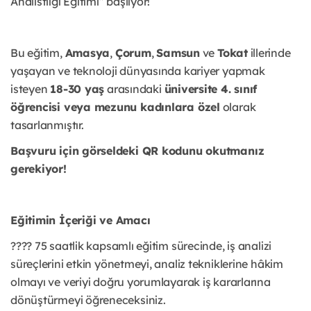
Analistliği Eğitimi” başlıyor!
Bu eğitim,
Amasya
,
Çorum
,
Samsun
ve
Tokat
illerinde
yaşayan ve teknoloji dünyasında kariyer yapmak
isteyen
18-30 yaş
arasındaki
üniversite 4. sınıf
öğrencisi veya mezunu kadınlara özel
olarak
tasarlanmıştır.
Başvuru için görseldeki QR kodunu okutmanız
gerekiyor!
Eğitimin İçeriği ve Amacı
???? 75 saatlik kapsamlı eğitim sürecinde, iş analizi
süreçlerini etkin yönetmeyi, analiz tekniklerine hâkim
olmayı ve veriyi doğru yorumlayarak iş kararlarına
dönüştürmeyi öğreneceksiniz.