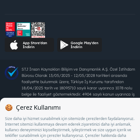
STJ İnsan Kaynakları Bilişim ve Danışmanlık A.Ş. Özel İstihdam
Bürosu Olarak 13/05/2025 - 12/05/2028 tarihleri arasında
faaliyette bulunmak üzere, Türkiye İş Kurumu tarafından
18/04/2025 tarih ve 18095710 sayılı karar uyarınca 1078 nolu
belge ile faaliyet göstermektedir. 4904 sayılı kanun uyarınca iş
arayanlardan ücret alınması yasaktır.