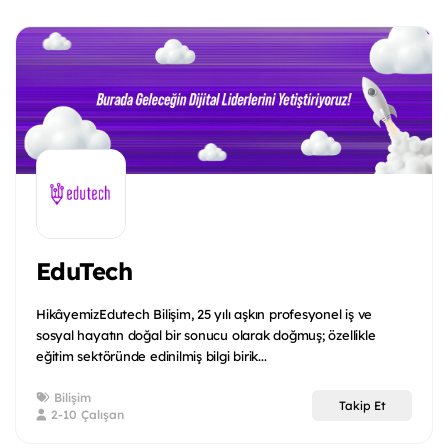
EduTech
Hikâyemiz​Edutech Bilişim, 25 yılı aşkın profesyonel iş ve
sosyal hayatın doğal bir sonucu olarak doğmuş; özellikle
eğitim sektöründe edinilmiş bilgi birik...
Bilişim
Takip Et
2-10 Çalışan