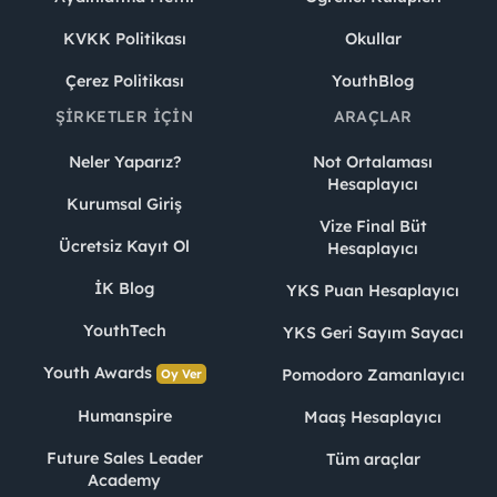
KVKK Politikası
Okullar
Çerez Politikası
YouthBlog
ŞIRKETLER İÇIN
ARAÇLAR
Neler Yaparız?
Not Ortalaması
Hesaplayıcı
Kurumsal Giriş
Vize Final Büt
Ücretsiz Kayıt Ol
Hesaplayıcı
İK Blog
YKS Puan Hesaplayıcı
YouthTech
YKS Geri Sayım Sayacı
Youth Awards
Pomodoro Zamanlayıcı
Oy Ver
Humanspire
Maaş Hesaplayıcı
Future Sales Leader
Tüm araçlar
Academy