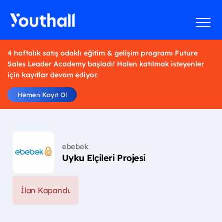
4 haftalık satış odaklı eğitim & gelişim programı Future
Sales Leader Academy başladı! Halen katılmak isteyenler
için kayıtlar devam ediyor.
Hemen Kayıt Ol
ebebek
Uyku Elçileri Projesi
İlan Kapandı.