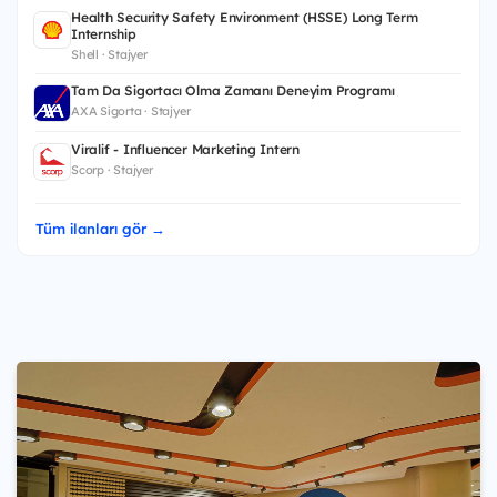
Health Security Safety Environment (HSSE) Long Term
Internship
Shell · Stajyer
Tam Da Sigortacı Olma Zamanı Deneyim Programı
AXA Sigorta · Stajyer
Viralif - Influencer Marketing Intern
Scorp · Stajyer
Tüm ilanları gör →