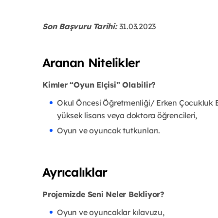
Son Başvuru Tarihi:
31.03.2023
Aranan Nitelikler
Kimler “Oyun Elçisi” Olabilir?
Okul Öncesi Öğretmenliği/ Erken Çocukluk Eği
yüksek lisans veya doktora öğrencileri,
Oyun ve oyuncak tutkunları.
Ayrıcalıklar
Projemizde Seni Neler Bekliyor?
Oyun ve oyuncaklar kılavuzu,