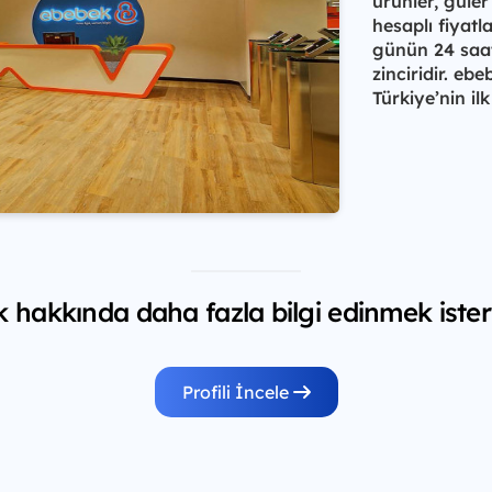
ürünler, güler
hesaplı fiyatl
günün 24 saat
zinciridir. eb
Türkiye’nin il
 hakkında daha fazla bilgi edinmek ister
Profili İncele