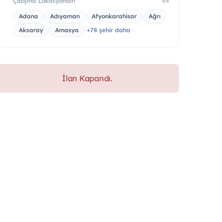
Çalışma Lokasyonları
84
Adana
Adıyaman
Afyonkarahisar
Ağrı
Aksaray
Amasya
+78 şehir daha
İlan Kapandı.