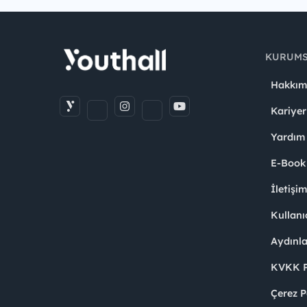
KURUM
Hakkım
Kariyer
Yardım
E-Book
İletişi
Kullanı
Aydınl
KVKK Po
Çerez P