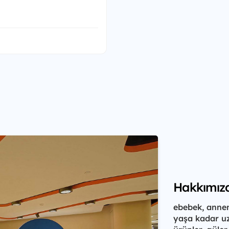
Hakkımız
ebebek, anne
yaşa kadar uza