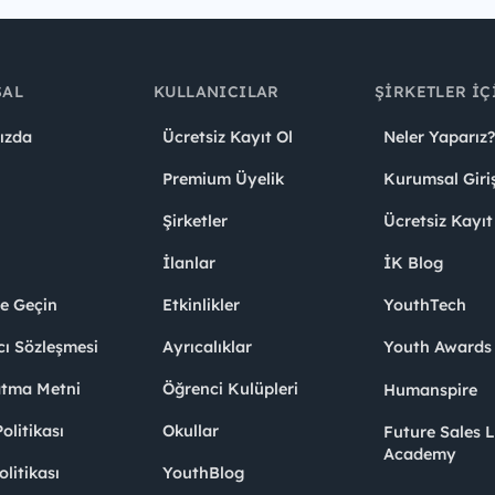
SAL
KULLANICILAR
ŞIRKETLER İÇ
ızda
Ücretsiz Kayıt Ol
Neler Yaparız?
Premium Üyelik
Kurumsal Giri
Şirketler
Ücretsiz Kayıt
İlanlar
İK Blog
me Geçin
Etkinlikler
YouthTech
cı Sözleşmesi
Ayrıcalıklar
Youth Award
atma Metni
Öğrenci Kulüpleri
Humanspire
litikası
Okullar
Future Sales 
Academy
olitikası
YouthBlog