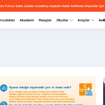
ramı Future Sales Leader Academy başladı! Halen katılmak isteyenler için
G
rıcalıklar
Akademi
Maaşlar
Okullar
Araçlar
Aw
Kazananlar
Geçmiş yılların sonuçları
2025
Kazananları
Üniversite kulüplerini ve top
keşfet.
outh Awards 2026
2024
Kazananları
Türkiye ve dünyadaki üniver
kategoride en iyileri sen seç.
hakkında bilgi al.
2023
Kazananları
Farklı liseleri incele ve onl
Oy ver
2022
yakından tanı.
Kazananları