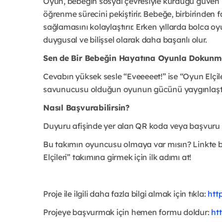
Oyun, bebeğin sosyal çevresiyle kurduğu güven il
öğrenme sürecini pekiştirir. Bebeğe, birbirinden
sağlamasını kolaylaştırır. Erken yıllarda bolca oy
duygusal ve bilişsel olarak daha başarılı olur.
Sen de Bir Bebeğin Hayatına Oyunla Dokunma
Cevabın yüksek sesle “Eveeeeet!” ise “Oyun Elçil
savunucusu olduğun oyunun gücünü yaygınlaştı
Nasıl Başvurabilirsin?
Duyuru afişinde yer alan QR koda veya başvuru l
Bu takımın oyuncusu olmaya var mısın? Linkte 
Elçileri” takımına girmek için ilk adımı at!
Proje ile ilgili daha fazla bilgi almak için tıkla:
htt
Projeye başvurmak için hemen formu doldur:
ht