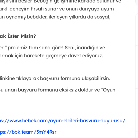
işkisini besler. Bebeğin gelişimine katkıda bulunur ve
 farklı deneyim fırsatı sunar ve onun dünyaya uyum
un oynamış bebekler, ilerleyen yıllarda da sosyal,
k İster Misin?
eri” projemiz tam sana göre! Seni, inandığın ve
rmak için harekete geçmeye davet ediyoruz.
inkine tıklayarak başvuru formuna ulaşabilirsin.
bulunan başvuru formunu eksiksiz doldur ve “Oyun
ps://www.bebek.com/oyun-elcileri-basvuru-duyurusu/
tps://bbk.team/3mY49sr