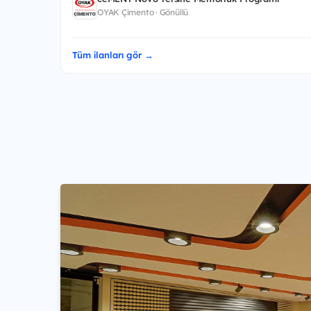
OYAK Çimento · Gönüllü
Tüm ilanları gör →