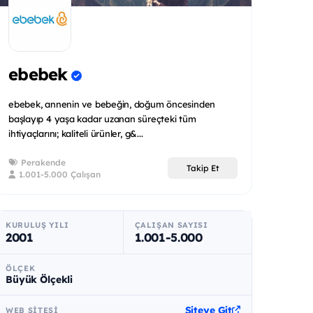
ebebek
ebebek, annenin ve bebeğin, doğum öncesinden
başlayıp 4 yaşa kadar uzanan süreçteki tüm
ihtiyaçlarını; kaliteli ürünler, g&...
Perakende
Takip Et
1.001-5.000 Çalışan
KURULUŞ YILI
ÇALIŞAN SAYISI
2001
1.001-5.000
ÖLÇEK
Büyük Ölçekli
Siteye Git
WEB SITESI