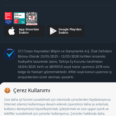
STJ İnsan Kaynakları Bilişim ve Danışmanlık A.Ş. Özel İstihdam
Bürosu Olarak 13/05/2025 - 12/05/2028 tarihleri arasında
faaliyette bulunmak üzere, Türkiye İş Kurumu tarafından
18/04/2025 tarih ve 18095710 sayılı karar uyarınca 1078 nolu
belge ile faaliyet göstermektedir. 4904 sayılı kanun uyarınca iş
arayanlardan ücret alınması yasaktır.