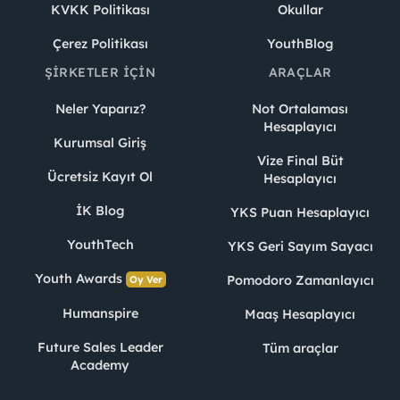
KVKK Politikası
Okullar
Çerez Politikası
YouthBlog
ŞIRKETLER İÇIN
ARAÇLAR
Neler Yaparız?
Not Ortalaması
Hesaplayıcı
Kurumsal Giriş
Vize Final Büt
Ücretsiz Kayıt Ol
Hesaplayıcı
İK Blog
YKS Puan Hesaplayıcı
YouthTech
YKS Geri Sayım Sayacı
Youth Awards
Pomodoro Zamanlayıcı
Oy Ver
Humanspire
Maaş Hesaplayıcı
Future Sales Leader
Tüm araçlar
Academy