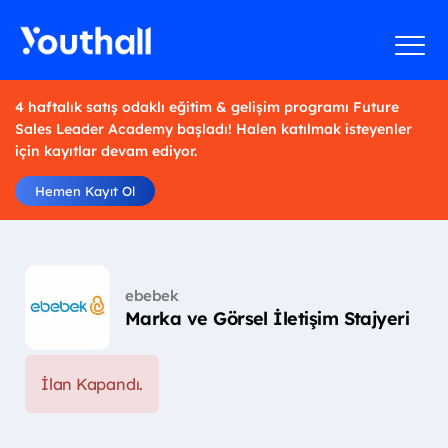
4 haftalık satış odaklı eğitim & gelişim programı Future
Sales Leader Academy başladı! Halen katılmak isteyenler
için kayıtlar devam ediyor.
Hemen Kayıt Ol
ebebek
Marka ve Görsel İletişim Stajyeri
İlan Kapandı.