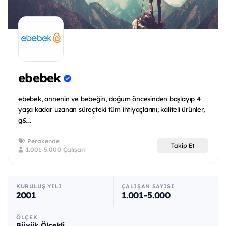
ebebek
ebebek, annenin ve bebeğin, doğum öncesinden başlayıp 4
yaşa kadar uzanan süreçteki tüm ihtiyaçlarını; kaliteli ürünler,
g&...
Perakende
Takip Et
1.001-5.000 Çalışan
KURULUŞ YILI
ÇALIŞAN SAYISI
2001
1.001-5.000
ÖLÇEK
Büyük Ölçekli