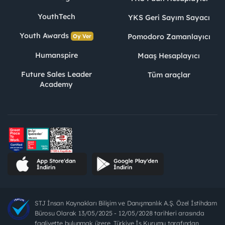
YouthTech
YKS Geri Sayım Sayacı
Youth Awards
Pomodoro Zamanlayıcı
Oy Ver
Humanspire
Maaş Hesaplayıcı
Future Sales Leader
Tüm araçlar
Academy
STJ İnsan Kaynakları Bilişim ve Danışmanlık A.Ş. Özel İstihdam
Bürosu Olarak 13/05/2025 - 12/05/2028 tarihleri arasında
faaliyette bulunmak üzere, Türkiye İş Kurumu tarafından