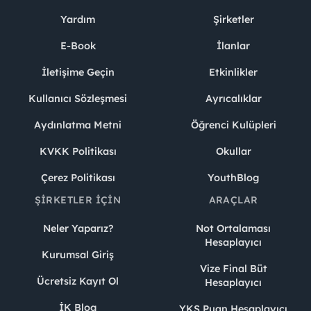
Yardım
Şirketler
E-Book
İlanlar
İletişime Geçin
Etkinlikler
Kullanıcı Sözleşmesi
Ayrıcalıklar
Aydınlatma Metni
Öğrenci Kulüpleri
KVKK Politikası
Okullar
Çerez Politikası
YouthBlog
ŞIRKETLER İÇIN
ARAÇLAR
Neler Yaparız?
Not Ortalaması
Hesaplayıcı
Kurumsal Giriş
Vize Final Büt
Ücretsiz Kayıt Ol
Hesaplayıcı
İK Blog
YKS Puan Hesaplayıcı