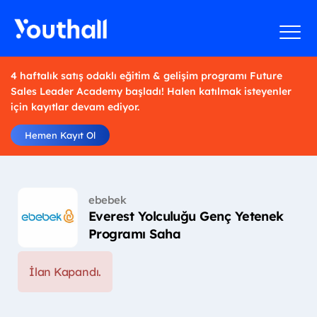
4 haftalık satış odaklı eğitim & gelişim programı Future
Sales Leader Academy başladı! Halen katılmak isteyenler
için kayıtlar devam ediyor.
Hemen Kayıt Ol
ebebek
Everest Yolculuğu Genç Yetenek
Programı Saha
İlan Kapandı.