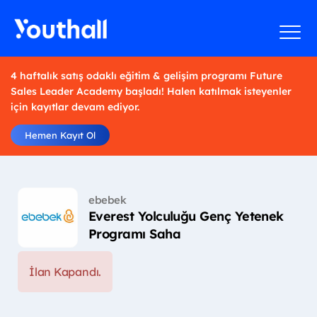
4 haftalık satış odaklı eğitim & gelişim programı Future
Sales Leader Academy başladı! Halen katılmak isteyenler
için kayıtlar devam ediyor.
Hemen Kayıt Ol
ebebek
Everest Yolculuğu Genç Yetenek
Programı Saha
İlan Kapandı.