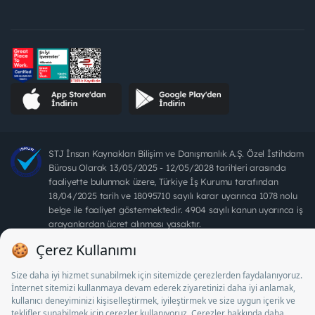
STJ İnsan Kaynakları Bilişim ve Danışmanlık A.Ş. Özel İstihdam
Bürosu Olarak 13/05/2025 - 12/05/2028 tarihleri arasında
faaliyette bulunmak üzere, Türkiye İş Kurumu tarafından
18/04/2025 tarih ve 18095710 sayılı karar uyarınca 1078 nolu
belge ile faaliyet göstermektedir. 4904 sayılı kanun uyarınca iş
arayanlardan ücret alınması yasaktır.