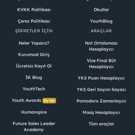
KVKK Politikası
Okullar
Çerez Politikası
YouthBlog
ŞIRKETLER İÇIN
ARAÇLAR
Neler Yaparız?
Not Ortalaması
Hesaplayıcı
Kurumsal Giriş
Vize Final Büt
Ücretsiz Kayıt Ol
Hesaplayıcı
İK Blog
YKS Puan Hesaplayıcı
YouthTech
YKS Geri Sayım Sayacı
Youth Awards
Pomodoro Zamanlayıcı
Oy Ver
Humanspire
Maaş Hesaplayıcı
Future Sales Leader
Tüm araçlar
Academy