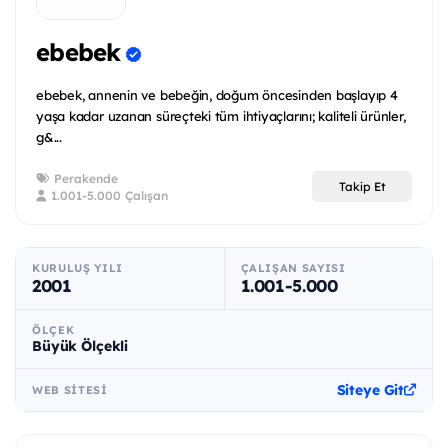
ebebek
ebebek, annenin ve bebeğin, doğum öncesinden başlayıp 4
yaşa kadar uzanan süreçteki tüm ihtiyaçlarını; kaliteli ürünler,
g&...
Perakende
Takip Et
1.001-5.000 Çalışan
KURULUŞ YILI
ÇALIŞAN SAYISI
2001
1.001-5.000
ÖLÇEK
Büyük Ölçekli
Siteye Git
WEB SITESI