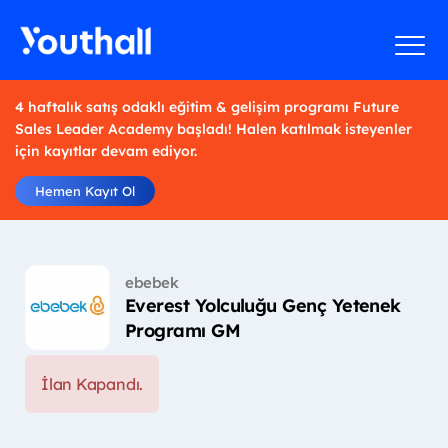
4 haftalık satış odaklı eğitim & gelişim programı Future
Sales Leader Academy başladı! Halen katılmak isteyenler
için kayıtlar devam ediyor.
Hemen Kayıt Ol
ebebek
Everest Yolculuğu Genç Yetenek
Programı GM
İlan Kapandı.