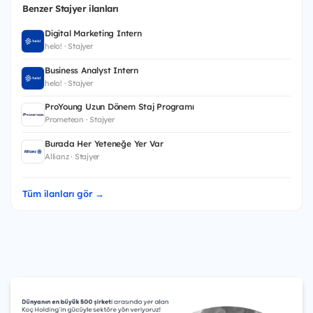
Benzer Stajyer ilanları
Digital Marketing Intern
helo! · Stajyer
Business Analyst Intern
helo! · Stajyer
ProYoung Uzun Dönem Staj Programı
Prometeon · Stajyer
Burada Her Yeteneğe Yer Var
Allianz · Stajyer
Tüm ilanları gör →