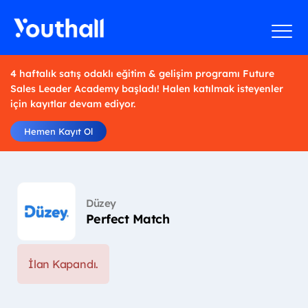
4 haftalık satış odaklı eğitim & gelişim programı Future
Sales Leader Academy başladı! Halen katılmak isteyenler
için kayıtlar devam ediyor.
Hemen Kayıt Ol
Düzey
Perfect Match
İlan Kapandı.