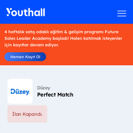
4 haftalık satış odaklı eğitim & gelişim programı Future
Sales Leader Academy başladı! Halen katılmak isteyenler
için kayıtlar devam ediyor.
Hemen Kayıt Ol
Düzey
Perfect Match
İlan Kapandı.