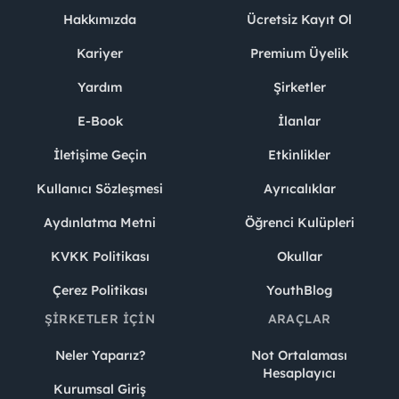
Hakkımızda
Ücretsiz Kayıt Ol
Kariyer
Premium Üyelik
Yardım
Şirketler
E-Book
İlanlar
İletişime Geçin
Etkinlikler
Kullanıcı Sözleşmesi
Ayrıcalıklar
Aydınlatma Metni
Öğrenci Kulüpleri
KVKK Politikası
Okullar
Çerez Politikası
YouthBlog
ŞIRKETLER İÇIN
ARAÇLAR
Neler Yaparız?
Not Ortalaması
Hesaplayıcı
Kurumsal Giriş