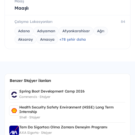
Maaş
Maaşlı
Çalışma Lokasyonları
84
Adana
Adıyaman
Afyonkarahisar
Ağrı
Aksaray
Amasya
+78 şehir daha
Benzer Stajyer ilanları
Spring Boot Development Camp 2026
Commencis · Stajyer
Health Security Safety Environment (HSSE) Long Term
Internship
Shell · Stajyer
Tam Da Sigortacı Olma Zamanı Deneyim Programı
AXA Sigorta · Stajyer