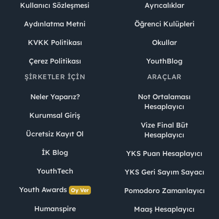
Kullanıcı Sözleşmesi
Ayrıcalıklar
Aydınlatma Metni
Öğrenci Kulüpleri
KVKK Politikası
Okullar
Çerez Politikası
YouthBlog
ŞIRKETLER İÇIN
ARAÇLAR
Neler Yaparız?
Not Ortalaması
Hesaplayıcı
Kurumsal Giriş
Vize Final Büt
Ücretsiz Kayıt Ol
Hesaplayıcı
İK Blog
YKS Puan Hesaplayıcı
YouthTech
YKS Geri Sayım Sayacı
Youth Awards
Pomodoro Zamanlayıcı
Oy Ver
Humanspire
Maaş Hesaplayıcı