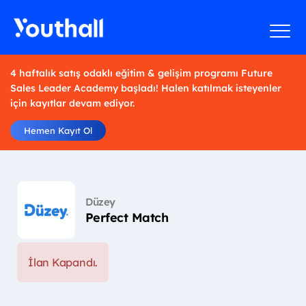
4 haftalık satış odaklı eğitim & gelişim programı Future
Sales Leader Academy başladı! Halen katılmak isteyenler
için kayıtlar devam ediyor.
Hemen Kayıt Ol
Düzey
Perfect Match
İlan Kapandı.