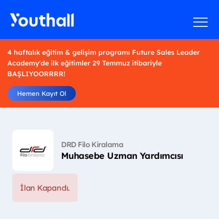
4 haftalık eğitim & gelişim programı Future Sales Leader
Academy'de ilk eğitimler 29 Temmuz itibariyle
BAŞLIYOORRRR!
Hemen Kayıt Ol
DRD Filo Kiralama
Muhasebe Uzman Yardımcısı
İlan Kapandı.