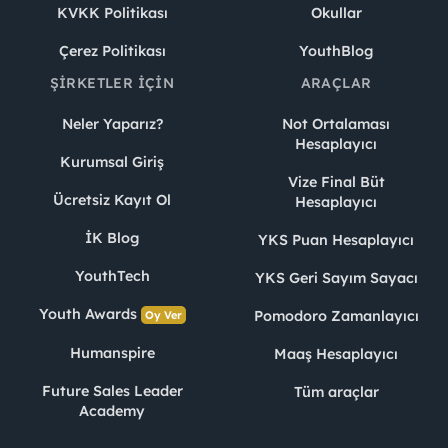
KVKK Politikası
Okullar
Çerez Politikası
YouthBlog
ŞIRKETLER İÇIN
ARAÇLAR
Neler Yaparız?
Not Ortalaması
Hesaplayıcı
Kurumsal Giriş
Vize Final Büt
Ücretsiz Kayıt Ol
Hesaplayıcı
İK Blog
YKS Puan Hesaplayıcı
YouthTech
YKS Geri Sayım Sayacı
Youth Awards
Pomodoro Zamanlayıcı
Oy Ver
Humanspire
Maaş Hesaplayıcı
Future Sales Leader
Tüm araçlar
Academy