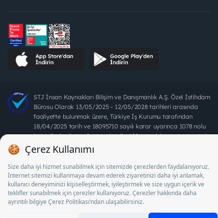
STJ İnsan Kaynakları Bilişim ve Danışmanlık A.Ş. Özel İstihdam
Bürosu Olarak 13/05/2025 - 12/05/2028 tarihleri arasında
faaliyette bulunmak üzere, Türkiye İş Kurumu tarafından
18/04/2025 tarih ve 18095710 sayılı karar uyarınca 1078 nolu
belge ile faaliyet göstermektedir. 4904 sayılı kanun uyarınca iş
arayanlardan ücret alınması yasaktır.