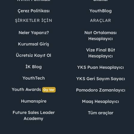
Çerez Politikası
YouthBlog
ŞIRKETLER İÇIN
ARAÇLAR
Neler Yaparız?
Not Ortalaması
Hesaplayıcı
Kurumsal Giriş
Vize Final Büt
Ücretsiz Kayıt Ol
Hesaplayıcı
İK Blog
YKS Puan Hesaplayıcı
YouthTech
YKS Geri Sayım Sayacı
Youth Awards
Pomodoro Zamanlayıcı
Oy Ver
Humanspire
Maaş Hesaplayıcı
Future Sales Leader
Tüm araçlar
Academy