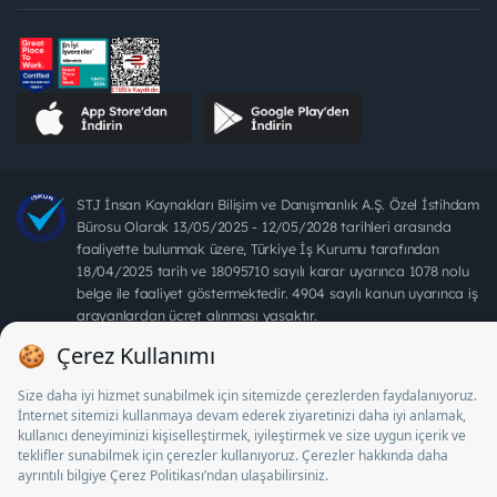
STJ İnsan Kaynakları Bilişim ve Danışmanlık A.Ş. Özel İstihdam
Bürosu Olarak 13/05/2025 - 12/05/2028 tarihleri arasında
faaliyette bulunmak üzere, Türkiye İş Kurumu tarafından
18/04/2025 tarih ve 18095710 sayılı karar uyarınca 1078 nolu
belge ile faaliyet göstermektedir. 4904 sayılı kanun uyarınca iş
arayanlardan ücret alınması yasaktır.