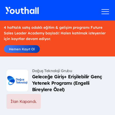
4 haftalık satış odaklı eğitim & gelişim programı Future
Sales Leader Academy başladı! Halen katılmak isteyenler
için kayıtlar devam ediyor.
Hemen Kayıt Ol
Doğuş Teknoloji Grubu
Geleceğe Giriş+ Erişilebilir Genç
Yetenek Programı (Engelli
Bireylere Özel)
İlan Kapandı.