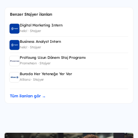
Benzer Stajyer ilanları
Digital Marketing Intern
helo! · Stajyer
Business Analyst Intern
helo! · Stajyer
ProYoung Uzun Dönem Staj Programı
Prometeon · Stajyer
Burada Her Yeteneğe Yer Var
Allianz · Stajyer
Tüm ilanları gör →