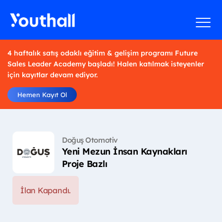
4 haftalık satış odaklı eğitim & gelişim programı Future
Sales Leader Academy başladı! Halen katılmak isteyenler
için kayıtlar devam ediyor.
Hemen Kayıt Ol
Doğuş Otomotiv
Yeni Mezun İnsan Kaynakları
Proje Bazlı
İlan Kapandı.