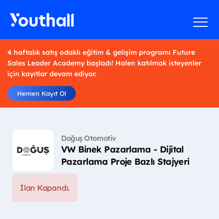
4 haftalık satış odaklı eğitim & gelişim programı Future
Sales Leader Academy başladı! Halen katılmak isteyenler
için kayıtlar devam ediyor.
Hemen Kayıt Ol
Doğuş Otomotiv
VW Binek Pazarlama - Dijital
Pazarlama Proje Bazlı Stajyeri
İlan Kapandı.