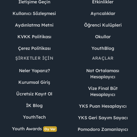
İletişime Geçin
Etkinlikler
Kullanıcı Sözleşmesi
Ayrıcalıklar
Aydınlatma Metni
Öğrenci Kulüpleri
KVKK Politikası
Okullar
Çerez Politikası
YouthBlog
ŞIRKETLER İÇIN
ARAÇLAR
Neler Yaparız?
Not Ortalaması
Hesaplayıcı
Kurumsal Giriş
Vize Final Büt
Ücretsiz Kayıt Ol
Hesaplayıcı
İK Blog
YKS Puan Hesaplayıcı
YouthTech
YKS Geri Sayım Sayacı
Youth Awards
Pomodoro Zamanlayıcı
Oy Ver