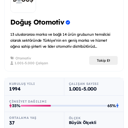
Doğuş Otomotiv
13 uluslararası marka ve bağlı 14 ürün grubunun temsilcisi
olarak sektöründe Türkiye’nin en geniş marka ve hizmet
ağına sahip şirketi ve lider otomotiv distribütörüd...
Otomotiv
Takip Et
1.001-5.000 Çalışan
KURULUŞ YILI
ÇALIŞAN SAYISI
1994
1.001-5.000
CINSIYET DAĞILIMI
35%
65%
ORTALAMA YAŞ
ÖLÇEK
37
Büyük Ölçekli