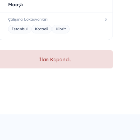
Maaşlı
Çalışma Lokasyonları
3
İstanbul
Kocaeli
Hibrit
İlan Kapandı.