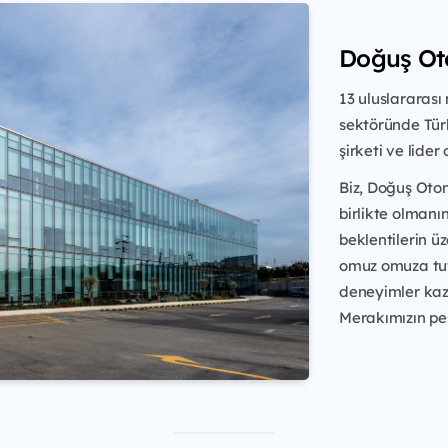
Doğuş Ot
13 uluslararası
sektöründe Tür
şirketi ve lider
Biz, Doğuş Otom
birlikte olmanı
beklentilerin ü
omuz omuza tutk
deneyimler kaza
Merakımızın peş