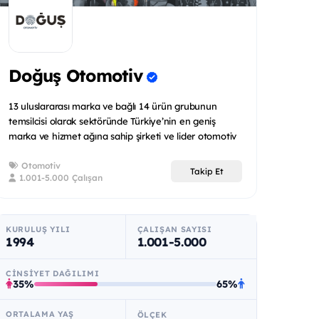
Doğuş Otomotiv
13 uluslararası marka ve bağlı 14 ürün grubunun
temsilcisi olarak sektöründe Türkiye’nin en geniş
marka ve hizmet ağına sahip şirketi ve lider otomotiv
distribütörüd...
Otomotiv
Takip Et
1.001-5.000 Çalışan
KURULUŞ YILI
ÇALIŞAN SAYISI
1994
1.001-5.000
CINSIYET DAĞILIMI
35%
65%
ORTALAMA YAŞ
ÖLÇEK