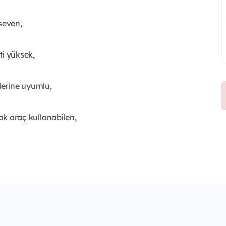
seven,
i yüksek,
erine uyumlu,
ak araç kullanabilen,