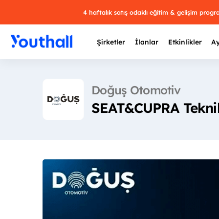
4 haftalık satış odaklı eğitim & gelişim prog
Şirketler
İlanlar
Etkinlikler
Ay
Doğuş Otomotiv
SEAT&CUPRA Teknik
Y
29 