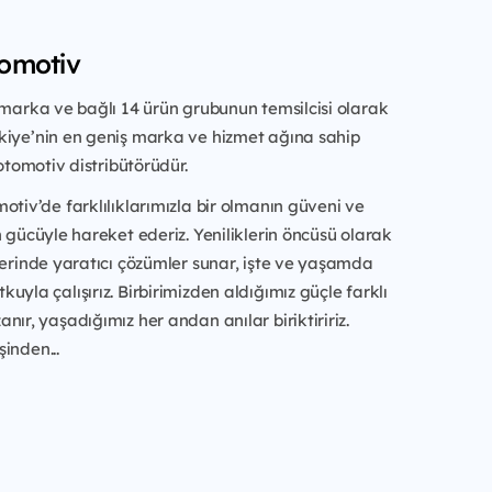
omotiv
 marka ve bağlı 14 ürün grubunun temsilcisi olarak
kiye’nin en geniş marka ve hizmet ağına sahip
 otomotiv distribütörüdür.
otiv’de farklılıklarımızla bir olmanın güveni ve
n gücüyle hareket ederiz. Yeniliklerin öncüsü olarak
zerinde yaratıcı çözümler sunar, işte ve yaşamda
uyla çalışırız. Birbirimizden aldığımız güçle farklı
nır, yaşadığımız her andan anılar biriktiririz.
inden...