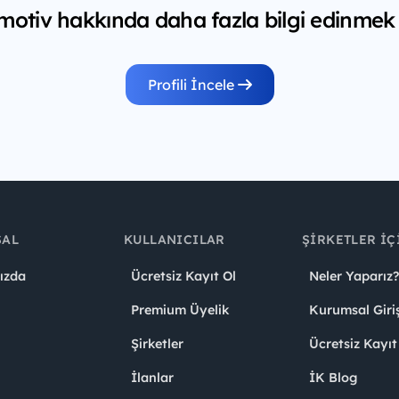
otiv hakkında daha fazla bilgi edinmek i
Profili İncele
SAL
KULLANICILAR
ŞIRKETLER İÇ
ızda
Ücretsiz Kayıt Ol
Neler Yaparız?
Premium Üyelik
Kurumsal Giri
Şirketler
Ücretsiz Kayıt
İlanlar
İK Blog