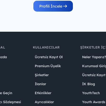
Profili İncele
SAL
KULLANICILAR
ŞIRKETLER İÇ
ızda
Ücretsiz Kayıt Ol
Neler Yaparız?
Premium Üyelik
Kurumsal Giri
Şirketler
Ücretsiz Kayıt
İlanlar
İK Blog
me Geçin
Etkinlikler
YouthTech
cı Sözleşmesi
Ayrıcalıklar
Youth Award