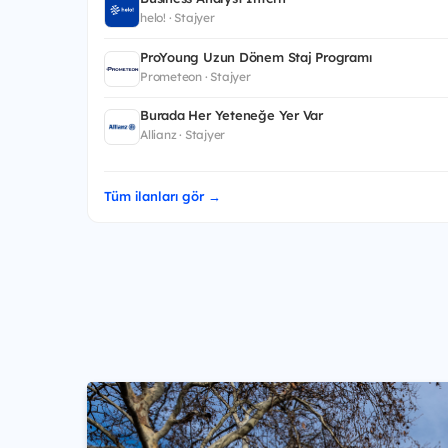
helo! · Stajyer
ProYoung Uzun Dönem Staj Programı
Prometeon · Stajyer
Burada Her Yeteneğe Yer Var
Allianz · Stajyer
Tüm ilanları gör →