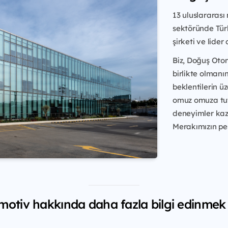
13 uluslararası
sektöründe Tür
şirketi ve lider
Biz, Doğuş Otom
birlikte olmanı
beklentilerin ü
omuz omuza tutk
deneyimler kaza
Merakımızın peş
otiv hakkında daha fazla bilgi edinmek i