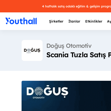
4 haftalık satış odaklı eğitim & gelişim prog
Şirketler
İlanlar
Etkinlikler
Ay
Doğuş Otomotiv
Scania Tuzla Satış P
Y
29 