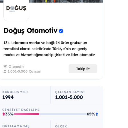
Doğuş Otomotiv
13 uluslararası marka ve bağlı 14 ürün grubunun
temsilcisi olarak sektöründe Türkiye’nin en geniş
marka ve hizmet ağına sahip şirketi ve lider otomotiv
distribütörüd...
Otomotiv
Takip Et
1.001-5.000 Çalışan
KURULUŞ YILI
ÇALIŞAN SAYISI
1994
1.001-5.000
CINSIYET DAĞILIMI
35%
65%
ORTALAMA YAŞ
ÖLÇEK