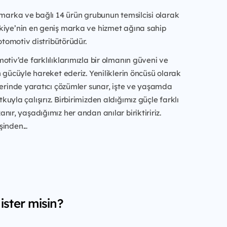
 marka ve bağlı 14 ürün grubunun temsilcisi olarak
kiye’nin en geniş marka ve hizmet ağına sahip
 otomotiv distribütörüdür.
otiv’de farklılıklarımızla bir olmanın güveni ve
n gücüyle hareket ederiz. Yeniliklerin öncüsü olarak
zerinde yaratıcı çözümler sunar, işte ve yaşamda
uyla çalışırız. Birbirimizden aldığımız güçle farklı
nır, yaşadığımız her andan anılar biriktiririz.
inden...
ster misin?