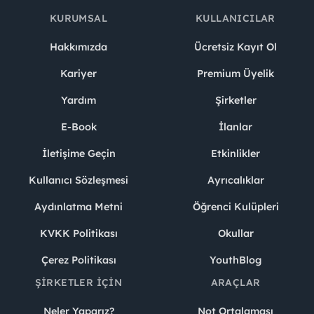
KURUMSAL
KULLANICILAR
Hakkımızda
Ücretsiz Kayıt Ol
Kariyer
Premium Üyelik
Yardım
Şirketler
E-Book
İlanlar
İletişime Geçin
Etkinlikler
Kullanıcı Sözleşmesi
Ayrıcalıklar
Aydınlatma Metni
Öğrenci Kulüpleri
KVKK Politikası
Okullar
Çerez Politikası
YouthBlog
ŞIRKETLER İÇIN
ARAÇLAR
Neler Yaparız?
Not Ortalaması