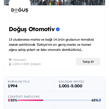
Doğuş Otomotiv
13 uluslararası marka ve bağlı 14 ürün grubunun temsilcisi
olarak sektöründe Türkiye’nin en geniş marka ve hizmet
ağına sahip şirketi ve lider otomotiv distribütörüd...
Otomotiv
Takip Et
1.001-5.000 Çalışan
KURULUŞ YILI
ÇALIŞAN SAYISI
1994
1.001-5.000
CINSIYET DAĞILIMI
35%
65%