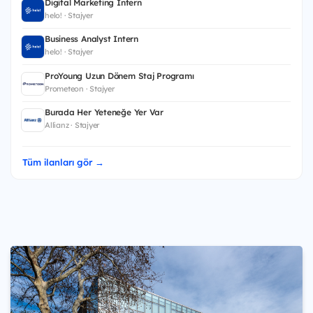
Digital Marketing Intern
helo! · Stajyer
Business Analyst Intern
helo! · Stajyer
ProYoung Uzun Dönem Staj Programı
Prometeon · Stajyer
Burada Her Yeteneğe Yer Var
Allianz · Stajyer
Tüm ilanları gör →