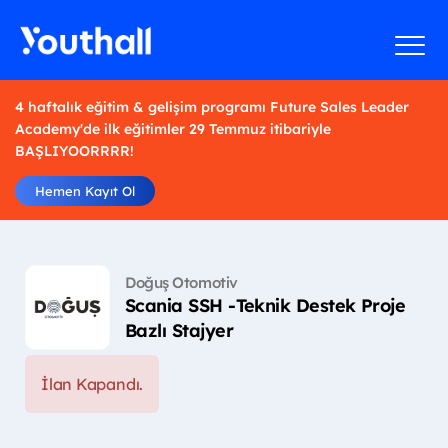
4 haftalık eğitim & gelişim programı Future Sales Leader
Academy'de ilk eğitimler 29 Temmuz itibariyle
BAŞLIYOORRRR!
Hemen Kayıt Ol
Doğuş Otomotiv
Scania SSH -Teknik Destek Proje
Bazlı Stajyer
İlan Kapandı.