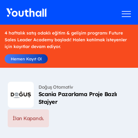
4 haftalık satış odaklı eğitim & gelişim programı Future
Sales Leader Academy başladı! Halen katılmak isteyenler
için kayıtlar devam ediyor.
Hemen Kayıt Ol
Doğuş Otomotiv
Scania Pazarlama Proje Bazlı
Stajyer
İlan Kapandı.