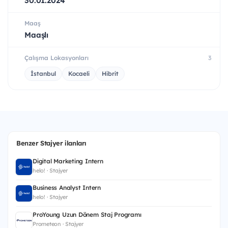
30.01.2024
Maaş
Maaşlı
Çalışma Lokasyonları
3
İstanbul
Kocaeli
Hibrit
Benzer Stajyer ilanları
Digital Marketing Intern
helo! · Stajyer
Business Analyst Intern
helo! · Stajyer
ProYoung Uzun Dönem Staj Programı
Prometeon · Stajyer