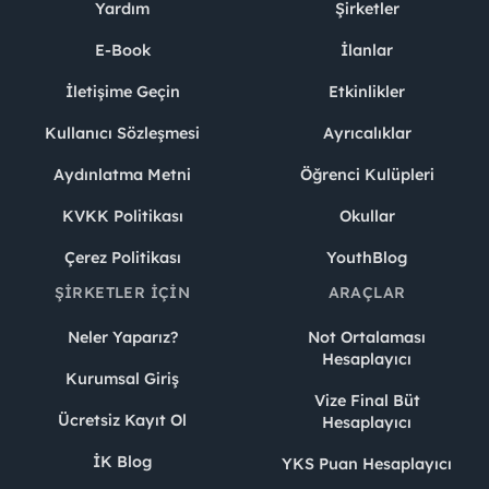
Yardım
Şirketler
E-Book
İlanlar
İletişime Geçin
Etkinlikler
Kullanıcı Sözleşmesi
Ayrıcalıklar
Aydınlatma Metni
Öğrenci Kulüpleri
KVKK Politikası
Okullar
Çerez Politikası
YouthBlog
ŞIRKETLER İÇIN
ARAÇLAR
Neler Yaparız?
Not Ortalaması
Hesaplayıcı
Kurumsal Giriş
Vize Final Büt
Ücretsiz Kayıt Ol
Hesaplayıcı
İK Blog
YKS Puan Hesaplayıcı