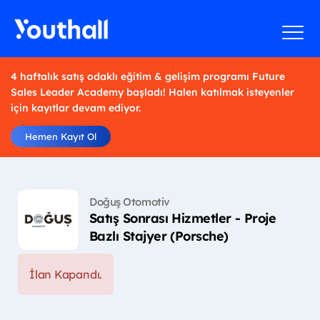
4 haftalık satış odaklı eğitim & gelişim programı Future
Sales Leader Academy başladı! Halen katılmak isteyenler
için kayıtlar devam ediyor.
Hemen Kayıt Ol
Doğuş Otomotiv
Satış Sonrası Hizmetler - Proje
Bazlı Stajyer (Porsche)
İlan Kapandı.