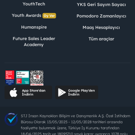
YouthTech
YKS Geri Sayım Sayacı
Youth Awards
Pomodoro Zamanlayıcı
Oy Ver
Humanspire
Maaş Hesaplayıcı
Future Sales Leader
Tüm araçlar
Academy
STJ İnsan Kaynakları Bilişim ve Danışmanlık A.Ş. Özel İstihdam
Bürosu Olarak 13/05/2025 - 12/05/2028 tarihleri arasında
faaliyette bulunmak üzere, Türkiye İş Kurumu tarafından
18/04/2025 tarih ve 18095710 sayılı karar uyarınca 1078 nolu