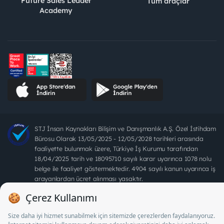
Future Sales Leader
Tüm araçlar
Academy
STJ İnsan Kaynakları Bilişim ve Danışmanlık A.Ş. Özel İstihdam
Bürosu Olarak 13/05/2025 - 12/05/2028 tarihleri arasında
faaliyette bulunmak üzere, Türkiye İş Kurumu tarafından
18/04/2025 tarih ve 18095710 sayılı karar uyarınca 1078 nolu
belge ile faaliyet göstermektedir. 4904 sayılı kanun uyarınca iş
arayanlardan ücret alınması yasaktır.