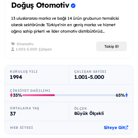
Doğuş Otomotiv
13 uluslararası marka ve bağlı 14 ürün grubunun temsilcisi
olarak sektöründe Türkiye’nin en geniş marka ve hizmet
ağına sahip şirketi ve lider otomotiv distribütörüd...
Otomotiv
Takip Et
1.001-5.000 Çalışan
KURULUŞ YILI
ÇALIŞAN SAYISI
1994
1.001-5.000
CINSIYET DAĞILIMI
35%
65%
ORTALAMA YAŞ
ÖLÇEK
37
Büyük Ölçekli
Siteye Git
WEB SITESI