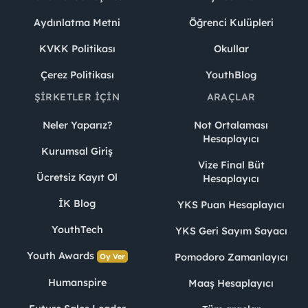
Aydınlatma Metni
Öğrenci Kulüpleri
KVKK Politikası
Okullar
Çerez Politikası
YouthBlog
ŞIRKETLER İÇIN
ARAÇLAR
Neler Yaparız?
Not Ortalaması
Hesaplayıcı
Kurumsal Giriş
Vize Final Büt
Ücretsiz Kayıt Ol
Hesaplayıcı
İK Blog
YKS Puan Hesaplayıcı
YouthTech
YKS Geri Sayım Sayacı
Youth Awards
Pomodoro Zamanlayıcı
Oy Ver
Humanspire
Maaş Hesaplayıcı