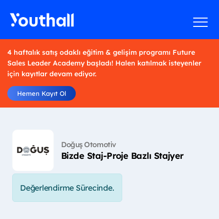
4 haftalık satış odaklı eğitim & gelişim programı Future
Sales Leader Academy başladı! Halen katılmak isteyenler
için kayıtlar devam ediyor.
Hemen Kayıt Ol
Doğuş Otomotiv
Bizde Staj-Proje Bazlı Stajyer
Değerlendirme Sürecinde.