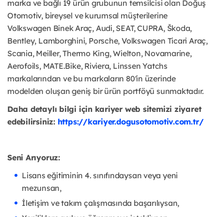
marka ve bağlı 19 ürün grubunun temsilcisi olan Doğuş
Otomotiv, bireysel ve kurumsal müşterilerine
Volkswagen Binek Araç, Audi, SEAT, CUPRA, Škoda,
Bentley, Lamborghini, Porsche, Volkswagen Ticari Araç,
Scania, Meiller, Thermo King, Wielton, Novamarine,
Aerofoils, MATE.Bike, Riviera, Linssen Yatchs
markalarından ve bu markaların 80'in üzerinde
modelden oluşan geniş bir ürün portföyü sunmaktadır.
Daha detaylı bilgi için kariyer web sitemizi ziyaret
edebilirsiniz:
https://kariyer.dogusotomotiv.com.tr/
Seni Arıyoruz:
Lisans eğitiminin 4. sınıfındaysan veya yeni
mezunsan,
İletişim ve takım çalışmasında başarılıysan,