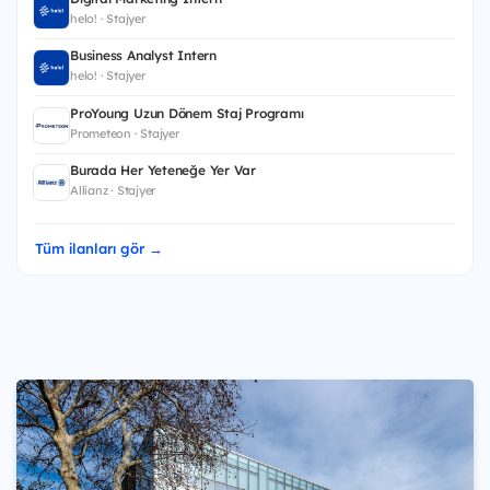
helo! · Stajyer
Business Analyst Intern
helo! · Stajyer
ProYoung Uzun Dönem Staj Programı
Prometeon · Stajyer
Burada Her Yeteneğe Yer Var
Allianz · Stajyer
Tüm ilanları gör →