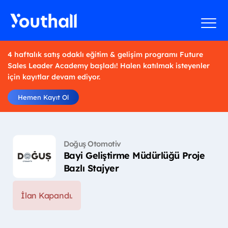
4 haftalık satış odaklı eğitim & gelişim programı Future
Sales Leader Academy başladı! Halen katılmak isteyenler
için kayıtlar devam ediyor.
Hemen Kayıt Ol
Doğuş Otomotiv
Bayi Geliştirme Müdürlüğü Proje
Bazlı Stajyer
İlan Kapandı.