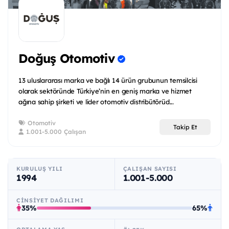
Doğuş Otomotiv
13 uluslararası marka ve bağlı 14 ürün grubunun temsilcisi
olarak sektöründe Türkiye’nin en geniş marka ve hizmet
ağına sahip şirketi ve lider otomotiv distribütörüd...
Otomotiv
Takip Et
1.001-5.000 Çalışan
KURULUŞ YILI
ÇALIŞAN SAYISI
1994
1.001-5.000
CINSIYET DAĞILIMI
35%
65%