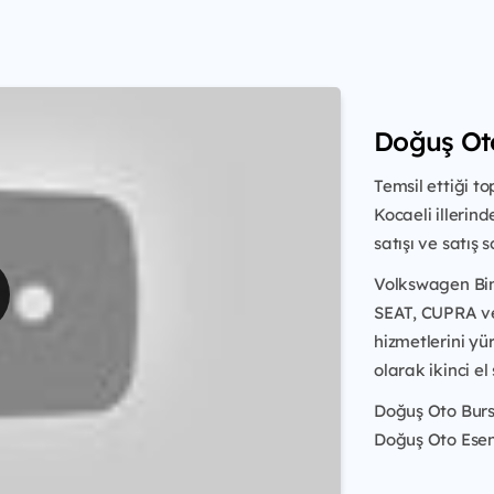
Doğuş Ot
Temsil ettiği t
Kocaeli illerin
satışı ve satış 
Volkswagen Bin
SEAT, CUPRA ve
hizmetlerini yü
olarak ikinci e
Doğuş Oto Burs
Doğuş Oto Esen