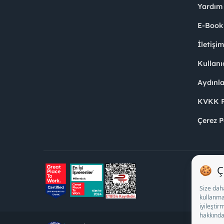
Yardım
E-Book
İletişi
Kullanı
Aydınl
KVKK Po
Çerez P