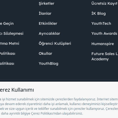
Şirketler
Ücretsiz Kayıt
İlanlar
İK Blog
me Geçin
Etkinlikler
YouthTech
cı Sözleşmesi
Ayrıcalıklar
Youth Award
atma Metni
Öğrenci Kulüpleri
Humanspire
litikası
Okullar
Future Sales 
Academy
olitikası
YouthBlog