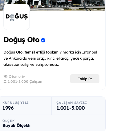
Doğuş Oto
Doğuş Oto; temsil ettiği toplam 7 marka için İstanbul
ve Ankara'da yeni araç, ikinci el araç, yedek parça,
aksesuar satışı ve satış sonrası...
Otomotiv
Takip Et
1.001-5.000 Çalışan
KURULUŞ YILI
ÇALIŞAN SAYISI
1996
1.001-5.000
ÖLÇEK
Büyük Ölçekli