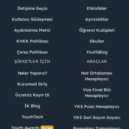
İletişime Geçin
Etkinlikler
Kullanıcı Sözleşmesi
Ayrıcalıklar
Aydınlatma Metni
Öğrenci Kulüpleri
KVKK Politikası
Okullar
Çerez Politikası
YouthBlog
ŞIRKETLER İÇIN
ARAÇLAR
Neler Yaparız?
Not Ortalaması
Hesaplayıcı
Kurumsal Giriş
Vize Final Büt
Ücretsiz Kayıt Ol
Hesaplayıcı
İK Blog
YKS Puan Hesaplayıcı
YouthTech
YKS Geri Sayım Sayacı
Youth Awards
Pomodoro Zamanlayıcı
Oy Ver