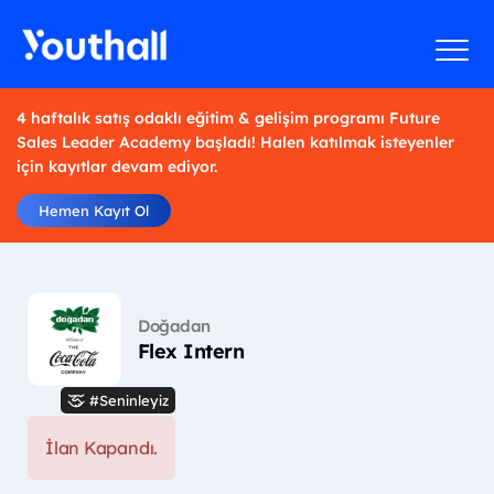
4 haftalık satış odaklı eğitim & gelişim programı Future
Sales Leader Academy başladı! Halen katılmak isteyenler
için kayıtlar devam ediyor.
Hemen Kayıt Ol
Doğadan
Flex Intern
#Seninleyiz
İlan Kapandı.