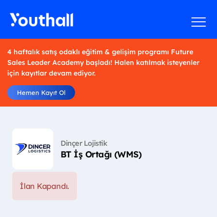
4 haftalık satış odaklı eğitim & gelişim programı Future
Sales Leader Academy başladı! Halen katılmak isteyenler
için kayıtlar devam ediyor.
Hemen Kayıt Ol
Dinçer Lojistik
BT İş Ortağı (WMS)
İlan Kapandı.