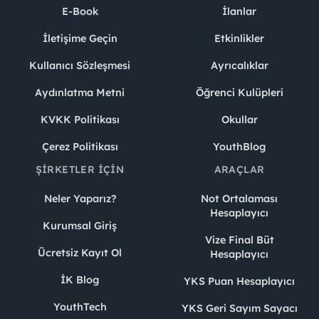
E-Book
İlanlar
İletişime Geçin
Etkinlikler
Kullanıcı Sözleşmesi
Ayrıcalıklar
Aydınlatma Metni
Öğrenci Kulüpleri
KVKK Politikası
Okullar
Çerez Politikası
YouthBlog
ŞIRKETLER İÇIN
ARAÇLAR
Neler Yaparız?
Not Ortalaması
Hesaplayıcı
Kurumsal Giriş
Vize Final Büt
Ücretsiz Kayıt Ol
Hesaplayıcı
İK Blog
YKS Puan Hesaplayıcı
YouthTech
YKS Geri Sayım Sayacı