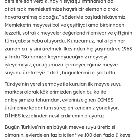
derslere son verdik, hayırlısıyla şu imtihanları da
atlatırsak memleketimize hayırlı bir eleman olarak
hayata atılmış olacağız.” sözleriyle başladı hikâyemiz.
Memleketin meyvesi bol ve çeşitliydi ama birbirinden
lezzetli, sofralık meyveler değerlendirilemiyor ve çiftçinin
tüm çabası heba oluyordu. Kurucumuz, halkı için her
zaman en iyisini üretmek ilkesinden hiç şaşmadı ve 1963
yılında “Soframıza koymayacağımız meyveyi
işleyemeyiz, çocuğumuza içirmeyeceğimiz meyve
suyunu üretmeyiz.” dedi, bugünlerimize ışık tuttu.
Türkiye’nin yerel sermaye ile kurulan ilk meyve suyu
markası olarak köklerimizden gelen bu kalite
anlayışımızla tohumdan, evlerinize giren DİMES
ürünlerine kadar tüm süreçleri kendimiz yönetiyor,
DİMES lezzetinden nesillerdir emin oluyoruz.
Bugün Türkiye’nin en büyük meyve suyu üreticisi
olmanın, evlerde en fazla içilen* ve 100’den fazla ülkeye