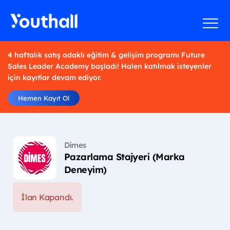
4 haftalık satış odaklı eğitim & gelişim programı Future
Sales Leader Academy başladı! Halen katılmak isteyenler
için kayıtlar devam ediyor.
Hemen Kayıt Ol
Dimes
Pazarlama Stajyeri (Marka
Deneyim)
İlan Kapandı.