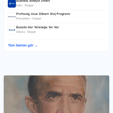
Business Analyst Intern
helo! · Stajyer
ProYoung Uzun Dönem Staj Programı
Prometeon · Stajyer
Burada Her Yeteneğe Yer Var
Allianz · Stajyer
Tüm ilanları gör →