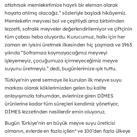
atlatırsak memleketimize hayırlı bir eleman olarak
hayata atılmış olacağız.” sözleriyle başladı hikâyemiz.
Memleketin meyvesi bol ve çeşitliydi ama birbirinden
lezzetli, sofralık meyveler değerlendirilemiyor ve çiftçinin
tüm çabası heba oluyordu. Kurucumuz, halkı için her
zaman en iyisini üretmek ilkesinden hiç şaşmadı ve 1963
yılında “Soframıza koymayacağımız meyveyi
işleyemeyiz, çocuğumuza içirmeyeceğimiz meyve
suyunu üretmeyiz.” dedi, bugünlerimize ışık tuttu.
Türkiye’nin yerel sermaye ile kurulan ilk meyve suyu
markası olarak köklerimizden gelen bu kalite
anlayışımızla tohumdan, evlerinize giren DİMES
ürünlerine kadar tüm süreçleri kendimiz yönetiyor,
DİMES lezzetinden nesillerdir emin oluyoruz.
Bugün Türkiye’nin en büyük meyve suyu üreticisi
olmanın, evlerde en fazla içilen* ve 100’den fazla ülkeye