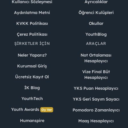
Kullanıcı Sözleşmesi
Ayrıcalıklar
Aydınlatma Metni
Öğrenci Kulüpleri
KVKK Politikası
Okullar
Çerez Politikası
YouthBlog
ŞIRKETLER İÇIN
ARAÇLAR
Neler Yaparız?
Not Ortalaması
Hesaplayıcı
Kurumsal Giriş
Vize Final Büt
Ücretsiz Kayıt Ol
Hesaplayıcı
İK Blog
YKS Puan Hesaplayıcı
YouthTech
YKS Geri Sayım Sayacı
Youth Awards
Pomodoro Zamanlayıcı
Oy Ver
Humanspire
Maaş Hesaplayıcı