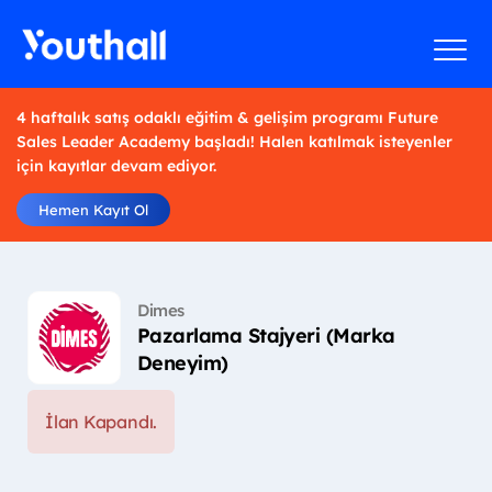
4 haftalık satış odaklı eğitim & gelişim programı Future
Sales Leader Academy başladı! Halen katılmak isteyenler
için kayıtlar devam ediyor.
Hemen Kayıt Ol
Dimes
Pazarlama Stajyeri (Marka
Deneyim)
İlan Kapandı.