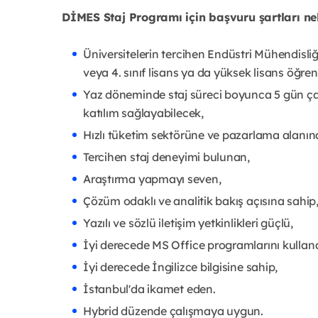
DİMES Staj Programı için başvuru şartları ne
Üniversitelerin tercihen Endüstri Mühendisliğ
veya 4. sınıf lisans ya da yüksek lisans öğrenc
Yaz döneminde staj süreci boyunca 5 gün ça
katılım sağlayabilecek,
Hızlı tüketim sektörüne ve pazarlama alanına
Tercihen staj deneyimi bulunan,
Araştırma yapmayı seven,
Çözüm odaklı ve analitik bakış açısına sahip
Yazılı ve sözlü iletişim yetkinlikleri güçlü,
İyi derecede MS Office programlarını kullana
İyi derecede İngilizce bilgisine sahip,
İstanbul'da ikamet eden.
Hybrid düzende çalışmaya uygun.