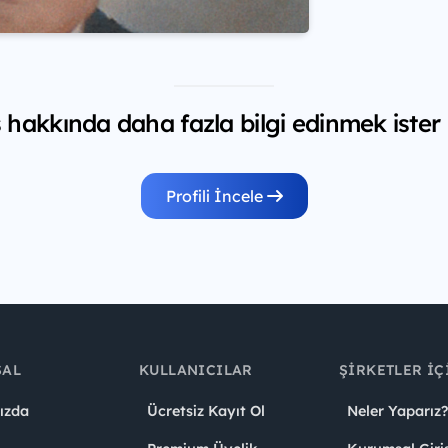
hakkında daha fazla bilgi edinmek ister
Profili İncele
SAL
KULLANICILAR
ŞIRKETLER İÇ
ızda
Ücretsiz Kayıt Ol
Neler Yaparız?