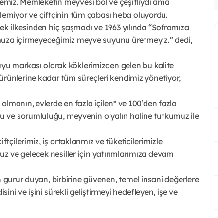
âyemiz. Memleketin meyvesi bol ve çeşitliydi ama
rilemiyor ve çiftçinin tüm çabası heba oluyordu.
ek ilkesinden hiç şaşmadı ve 1963 yılında “Soframıza
za içirmeyeceğimiz meyve suyunu üretmeyiz.” dedi,
suyu markası olarak köklerimizden gelen bu kalite
ürünlerine kadar tüm süreçleri kendimiz yönetiyor,
olmanın, evlerde en fazla içilen* ve 100’den fazla
 ve sorumluluğu, meyvenin o yalın haline tutkumuz ile
ilerimiz, iş ortaklarımız ve tüketicilerimizle
yoruz ve gelecek nesiller için yatırımlarımıza devam
n gurur duyan, birbirine güvenen, temel insani değerlere
sini ve işini sürekli geliştirmeyi hedefleyen, işe ve