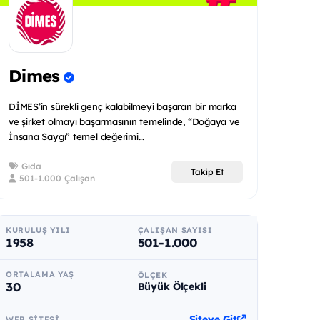
Dimes
DİMES’in sürekli genç kalabilmeyi başaran bir marka
ve şirket olmayı başarmasının temelinde, “Doğaya ve
İnsana Saygı” temel değerimi...
Gıda
Takip Et
501-1.000 Çalışan
KURULUŞ YILI
ÇALIŞAN SAYISI
1958
501-1.000
ORTALAMA YAŞ
ÖLÇEK
30
Büyük Ölçekli
Siteye Git
WEB SITESI