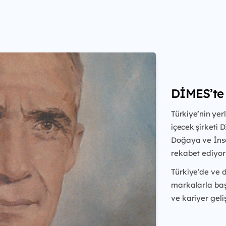
DİMES’te 
Türkiye’nin yer
içecek şirketi 
Doğaya ve İnsa
rekabet ediyor
Türkiye’de ve 
markalarla baş
ve kariyer geliş