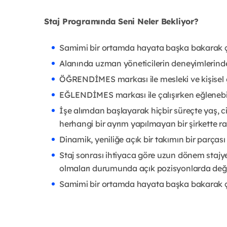
Staj Programında Seni Neler Bekliyo
r?
Samimi bir ortamda hayata başka bakarak ça
Alanında uzman yöneticilerin deneyimlerind
ÖĞRENDİMES markası ile mesleki ve kişisel ge
EĞLENDİMES markası ile çalışırken eğlenebil
İşe alımdan başlayarak hiçbir süreçte yaş, cins
herhangi bir ayrım yapılmayan bir şirkette r
Dinamik, yeniliğe açık bir takımın bir parçası 
Staj sonrası ihtiyaca göre uzun dönem stajy
olmaları durumunda açık pozisyonlarda değe
Samimi bir ortamda hayata başka bakarak ça