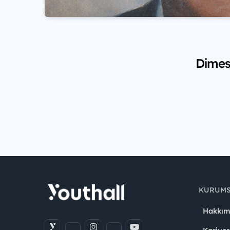
Dimes 
KURUM
Hakkım