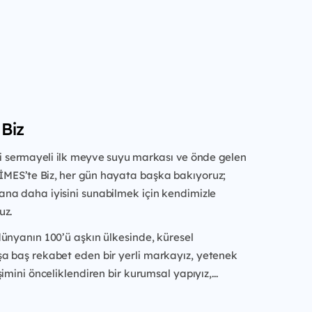
Biz
li sermayeli ilk meyve suyu markası ve önde gelen
DİMES’te Biz, her gün
hayata başka bakıyoruz;
na daha iyisini sunabilmek için kendimizle
uz.
dünyanın 100’ü aşkın ülkesinde, küresel
a baş rekabet eden bir yerli
markayız, yetenek
imini önceliklendiren bir kurumsal yapıyız,...