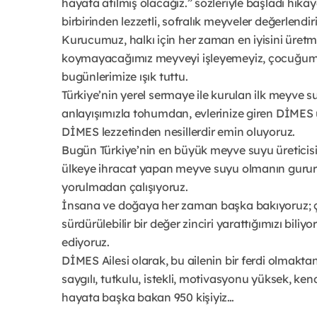
hayata atılmış olacağız.” sözleriyle başladı hik
birbirinden lezzetli, sofralık meyveler değerlendi
Kurucumuz, halkı için her zaman en iyisini üretm
koymayacağımız meyveyi işleyemeyiz, çocuğumu
bugünlerimize ışık tuttu.
Türkiye’nin yerel sermaye ile kurulan ilk meyve 
anlayışımızla tohumdan, evlerinize giren DİMES 
DİMES lezzetinden nesillerdir emin oluyoruz.
Bugün Türkiye’nin en büyük meyve suyu üreticisi 
ülkeye ihracat yapan meyve suyu olmanın gururu
yorulmadan çalışıyoruz.
İnsana ve doğaya her zaman başka bakıyoruz; çiftç
sürdürülebilir bir değer zinciri yarattığımızı bili
ediyoruz.
DİMES Ailesi olarak, bu ailenin bir ferdi olmakta
saygılı, tutkulu, istekli, motivasyonu yüksek, kendi
hayata başka bakan 950 kişiyiz…