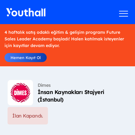
4 haftalık satış odaklı eğitim & gelişim programı Future
Sales Leader Academy başladı! Halen katılmak isteyenler
için kayıtlar devam ediyor.
Hemen Kayıt Ol
Dimes
İnsan Kaynakları Stajyeri
(İstanbul)
İlan Kapandı.