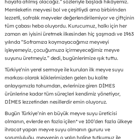
hayata atılmış olacağız.” sözleriyle başladı hikâyemiz.
Memleketin meyvesi bol ve çeşitliydi ama birbirinden
lezzetli, sofralık meyveler değerlendirilemiyor ve çiftçinin
tüm çabası heba oluyordu. Kurucumuz, halkı için her
zaman en iyisini üretmek ilkesinden hiç şaşmadı ve 1963
yılında “Soframıza koymayacağımız meyveyi
işleyemeyiz, çocuğumuza içirmeyeceğimiz meyve
suyunu üretmeyiz.” dedi, bugünlerimize ışık tuttu.
Türkiye’nin yerel sermaye ile kurulan ilk meyve suyu
markası olarak köklerimizden gelen bu kalite
anlayışımızla tohumdan, evlerinize giren DİMES
ürünlerine kadar tüm süreçleri kendimiz yönetiyor,
DİMES lezzetinden nesillerdir emin oluyoruz.
Bugün Türkiye’nin en büyük meyve suyu üreticisi
olmanın, evlerde en fazla içilen* ve 100’den fazla ülkeye
ihracat yapan meyve suyu olmanın gururu ve
sorumluluğu, meyvenin o yalın haline tutkumuz ile