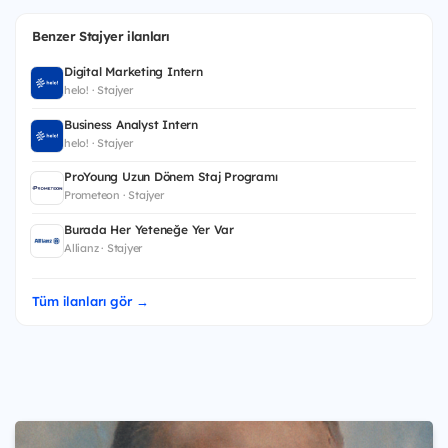
Benzer Stajyer ilanları
Digital Marketing Intern
helo! · Stajyer
Business Analyst Intern
helo! · Stajyer
ProYoung Uzun Dönem Staj Programı
Prometeon · Stajyer
Burada Her Yeteneğe Yer Var
Allianz · Stajyer
Tüm ilanları gör →