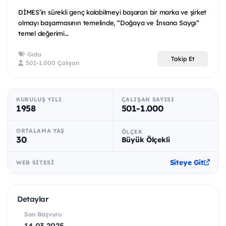
DİMES’in sürekli genç kalabilmeyi başaran bir marka ve şirket
olmayı başarmasının temelinde, “Doğaya ve İnsana Saygı”
temel değerimi...
Gıda
Takip Et
501-1.000 Çalışan
KURULUŞ YILI
ÇALIŞAN SAYISI
1958
501-1.000
ORTALAMA YAŞ
ÖLÇEK
30
Büyük Ölçekli
Siteye Git
WEB SITESI
Detaylar
Son Başvuru
14.03.2025