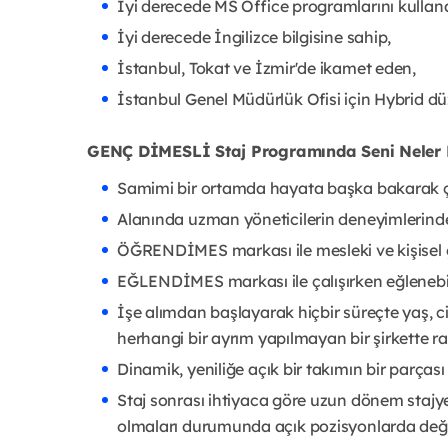
İyi derecede MS Office programlarını kullana
İyi derecede İngilizce bilgisine sahip,
İstanbul, Tokat ve İzmir'de ikamet eden,
İstanbul Genel Müdürlük Ofisi için Hybrid 
GENÇ DİMESLİ Staj Programında Seni Neler 
Samimi bir ortamda hayata başka bakarak ça
Alanında uzman yöneticilerin deneyimlerind
ÖĞRENDİMES markası ile mesleki ve kişisel ge
EĞLENDİMES markası ile çalışırken eğlenebil
İşe alımdan başlayarak hiçbir süreçte yaş, cins
herhangi bir ayrım yapılmayan bir şirkette r
Dinamik, yeniliğe açık bir takımın bir parçası 
Staj sonrası ihtiyaca göre uzun dönem stajy
olmaları durumunda açık pozisyonlarda değe