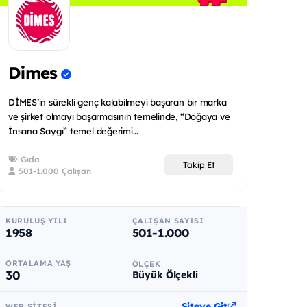
Dimes
DİMES’in sürekli genç kalabilmeyi başaran bir marka
ve şirket olmayı başarmasının temelinde, “Doğaya ve
İnsana Saygı” temel değerimi...
Gıda
Takip Et
501-1.000 Çalışan
KURULUŞ YILI
ÇALIŞAN SAYISI
1958
501-1.000
ORTALAMA YAŞ
ÖLÇEK
30
Büyük Ölçekli
Siteye Git
WEB SITESI