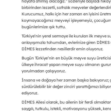
hayata atılmış olacağız.” sözleriyle başladı hik
birbirinden lezzetli, sofralık meyveler değerlendi
Kurucumuz, halkı için her zaman en iyisini üretm
koymayacağımız meyveyi işleyemeyiz, çocuğumu
bugünlerimize ışık tuttu.
Türkiye’nin yerel sermaye ile kurulan ilk meyve 
anlayışımızla tohumdan, evlerinize giren DİMES 
DİMES lezzetinden nesillerdir emin oluyoruz.
Bugün Türkiye’nin en büyük meyve suyu üreticisi 
ülkeye ihracat yapan meyve suyu olmanın gururu
yorulmadan çalışıyoruz.
İnsana ve doğaya her zaman başka bakıyoruz; çiftç
sürdürülebilir bir değer zinciri yarattığımızı bili
ediyoruz.
DİMES Ailesi olarak, bu ailenin bir ferdi olmakta
saygılı, tutkulu, istekli, motivasyonu yüksek, kendi