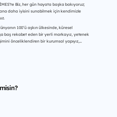
DİMES’te Biz, her gün
hayata başka bakıyoruz;
na daha iyisini sunabilmek için kendimizle
uz.
dünyanın 100’ü aşkın ülkesinde, küresel
a baş rekabet eden bir yerli
markayız, yetenek
imini önceliklendiren bir kurumsal yapıyız,...
 misin?