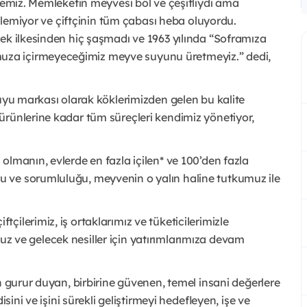
âyemiz. Memleketin meyvesi bol ve çeşitliydi ama
rilemiyor ve çiftçinin tüm çabası heba oluyordu.
ek ilkesinden hiç şaşmadı ve 1963 yılında “Soframıza
za içirmeyeceğimiz meyve suyunu üretmeyiz.” dedi,
suyu markası olarak köklerimizden gelen bu kalite
ürünlerine kadar tüm süreçleri kendimiz yönetiyor,
olmanın, evlerde en fazla içilen* ve 100’den fazla
 ve sorumluluğu, meyvenin o yalın haline tutkumuz ile
ilerimiz, iş ortaklarımız ve tüketicilerimizle
yoruz ve gelecek nesiller için yatırımlarımıza devam
n gurur duyan, birbirine güvenen, temel insani değerlere
sini ve işini sürekli geliştirmeyi hedefleyen, işe ve