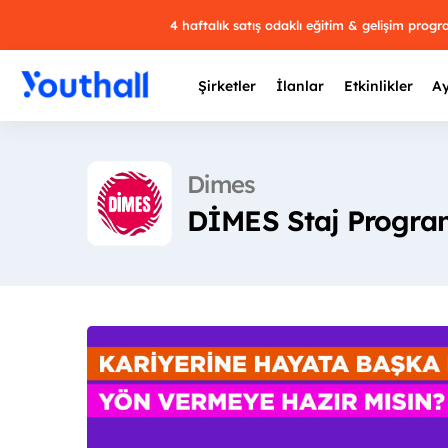
4 haftalık satış odaklı eğitim & gelişim prog
Şirketler
İlanlar
Etkinlikler
Ay
Dimes
DİMES Staj Programl
Y
29 