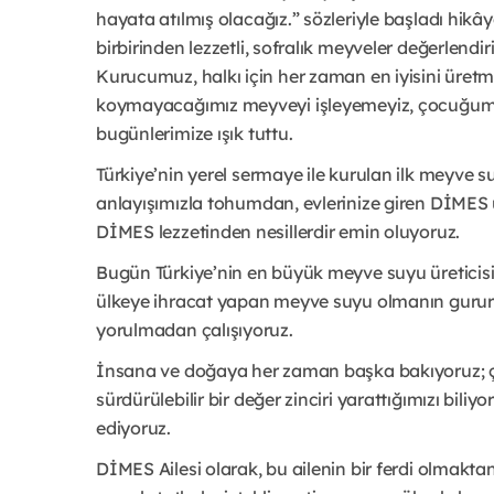
hayata atılmış olacağız.” sözleriyle başladı hik
birbirinden lezzetli, sofralık meyveler değerlendi
Kurucumuz, halkı için her zaman en iyisini üretm
koymayacağımız meyveyi işleyemeyiz, çocuğumu
bugünlerimize ışık tuttu.
Türkiye’nin yerel sermaye ile kurulan ilk meyve 
anlayışımızla tohumdan, evlerinize giren DİMES 
DİMES lezzetinden nesillerdir emin oluyoruz.
Bugün Türkiye’nin en büyük meyve suyu üreticisi 
ülkeye ihracat yapan meyve suyu olmanın gururu
yorulmadan çalışıyoruz.
İnsana ve doğaya her zaman başka bakıyoruz; çiftç
sürdürülebilir bir değer zinciri yarattığımızı bili
ediyoruz.
DİMES Ailesi olarak, bu ailenin bir ferdi olmakta