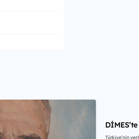
DİMES’te 
Türkiye’nin yer