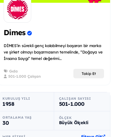
Dimes
DİMES’in sürekli genç kalabilmeyi başaran bir marka
ve şirket olmayı başarmasının temelinde, “Doğaya ve
İnsana Saygı” temel değerimi...
Gıda
Takip Et
501-1.000 Çalışan
KURULUŞ YILI
ÇALIŞAN SAYISI
1958
501-1.000
ORTALAMA YAŞ
ÖLÇEK
30
Büyük Ölçekli
Siteye Git
WEB SITESI