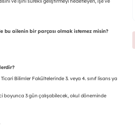
sini ve işini sürekli geliştirmeyi hedefleyen, işe ve
e bu ailenin bir parçası olmak istemez misin?
lerdir?
icari Bilimler Fakültelerinde 3. veya 4. sınıf lisans ya
i boyunca 3 gün çalışabilecek, okul döneminde
,