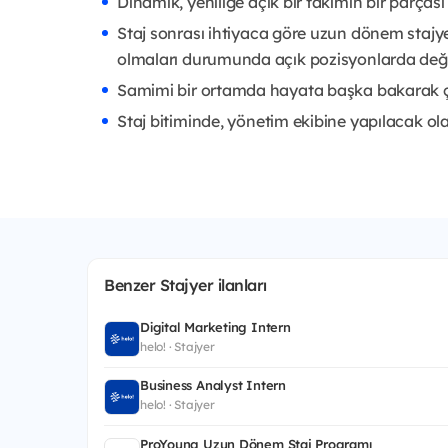
Dinamik, yeniliğe açık bir takımın bir parçası 
Staj sonrası ihtiyaca göre uzun dönem stajy
olmaları durumunda açık pozisyonlarda değe
Samimi bir ortamda hayata başka bakarak ça
Staj bitiminde, yönetim ekibine yapılacak o
Benzer Stajyer ilanları
Digital Marketing Intern
helo! · Stajyer
Business Analyst Intern
helo! · Stajyer
ProYoung Uzun Dönem Staj Programı