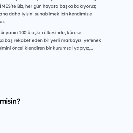
DİMES’te Biz, her gün
hayata başka bakıyoruz;
na daha iyisini sunabilmek için kendimizle
uz.
dünyanın 100’ü aşkın ülkesinde, küresel
a baş rekabet eden bir yerli
markayız, yetenek
imini önceliklendiren bir kurumsal yapıyız,...
 misin?