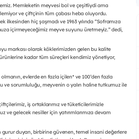
âyemiz. Memleketin meyvesi bol ve çeşitliydi ama
rilemiyor ve çiftçinin tüm çabası heba oluyordu.
ek ilkesinden hiç şaşmadı ve 1963 yılında “Soframıza
za içirmeyeceğimiz meyve suyunu üretmeyiz.” dedi,
suyu markası olarak köklerimizden gelen bu kalite
ürünlerine kadar tüm süreçleri kendimiz yönetiyor,
olmanın, evlerde en fazla içilen* ve 100’den fazla
 ve sorumluluğu, meyvenin o yalın haline tutkumuz ile
ilerimiz, iş ortaklarımız ve tüketicilerimizle
yoruz ve gelecek nesiller için yatırımlarımıza devam
n gurur duyan, birbirine güvenen, temel insani değerlere