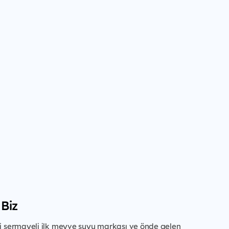
Biz
li sermayeli ilk meyve suyu markası ve önde gelen