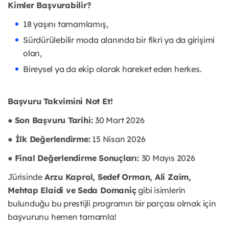
Kimler Başvurabilir?
18 yaşını tamamlamış,
Sürdürülebilir moda alanında bir fikri ya da girişimi
olan,
Bireysel ya da ekip olarak hareket eden herkes.
Başvuru Takvimini Not Et!
●
Son Başvuru Tarihi:
30 Mart 2026
●
İlk Değerlendirme:
15 Nisan 2026
●
Final Değerlendirme Sonuçları:
30 Mayıs 2026
Jürisinde
Arzu Kaprol, Sedef Orman, Ali Zaim,
Mehtap Elaidi ve Seda Domaniç
gibi isimlerin
bulunduğu bu prestijli programın bir parçası olmak için
başvurunu hemen tamamla!