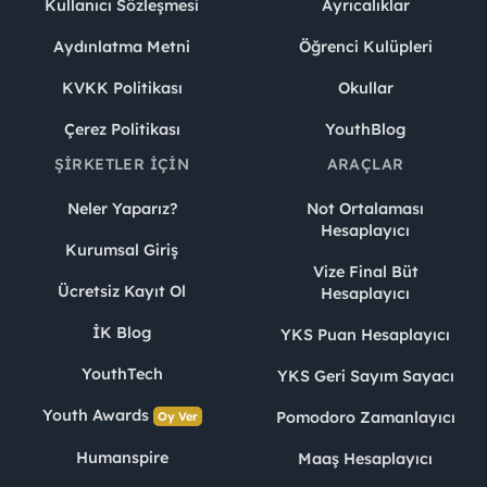
Kullanıcı Sözleşmesi
Ayrıcalıklar
Aydınlatma Metni
Öğrenci Kulüpleri
KVKK Politikası
Okullar
Çerez Politikası
YouthBlog
ŞIRKETLER İÇIN
ARAÇLAR
Neler Yaparız?
Not Ortalaması
Hesaplayıcı
Kurumsal Giriş
Vize Final Büt
Ücretsiz Kayıt Ol
Hesaplayıcı
İK Blog
YKS Puan Hesaplayıcı
YouthTech
YKS Geri Sayım Sayacı
Youth Awards
Pomodoro Zamanlayıcı
Oy Ver
Humanspire
Maaş Hesaplayıcı