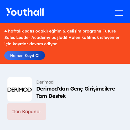
4 haftalık satış odaklı eğitim & gelişim programı Future
Sales Leader Academy başladı! Halen katılmak isteyenler
için kayıtlar devam ediyor.
Hemen Kayıt Ol
Derimod
Derimod'dan Genç Girişimcilere
Tam Destek
İlan Kapandı.