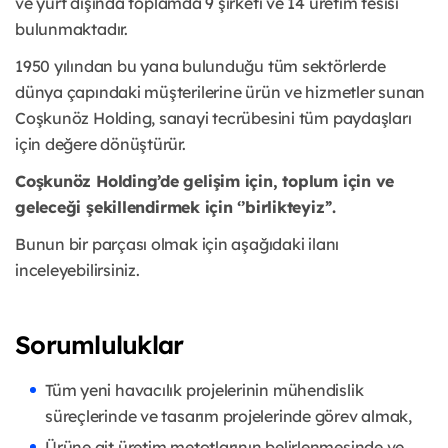
ve yurt dışında toplamda 9 şirketi ve 14 üretim tesisi
bulunmaktadır.
1950 yılından bu yana bulunduğu tüm sektörlerde
dünya çapındaki müşterilerine ürün ve hizmetler sunan
Coşkunöz Holding, sanayi tecrübesini tüm paydaşları
için değere dönüştürür.
Coşkunöz Holding’de gelişim için, toplum için ve
geleceği şekillendirmek için ‘’birlikteyiz’’.
Bunun bir parçası olmak için aşağıdaki ilanı
inceleyebilirsiniz.
Sorumluluklar
Tüm yeni havacılık projelerinin mühendislik
süreçlerinde ve tasarım projelerinde görev almak,
Ürüne ait üretim metotlarının belirlenmesinde ve