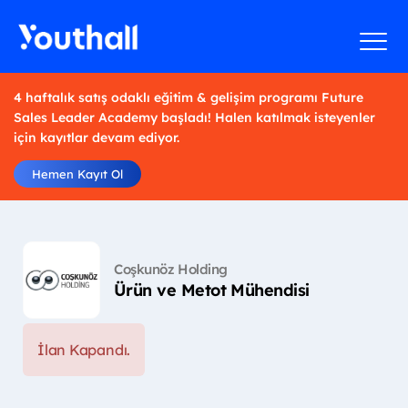
4 haftalık satış odaklı eğitim & gelişim programı Future
Sales Leader Academy başladı! Halen katılmak isteyenler
için kayıtlar devam ediyor.
Hemen Kayıt Ol
Coşkunöz Holding
Ürün ve Metot Mühendisi
İlan Kapandı.