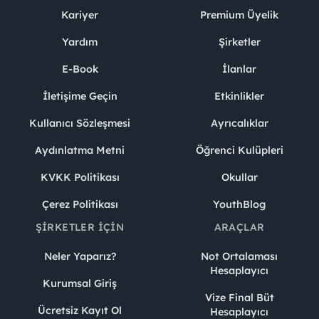
Kariyer
Premium Üyelik
Yardım
Şirketler
E-Book
İlanlar
İletişime Geçin
Etkinlikler
Kullanıcı Sözleşmesi
Ayrıcalıklar
Aydınlatma Metni
Öğrenci Kulüpleri
KVKK Politikası
Okullar
Çerez Politikası
YouthBlog
ŞIRKETLER İÇIN
ARAÇLAR
Neler Yaparız?
Not Ortalaması
Hesaplayıcı
Kurumsal Giriş
Vize Final Büt
Ücretsiz Kayıt Ol
Hesaplayıcı