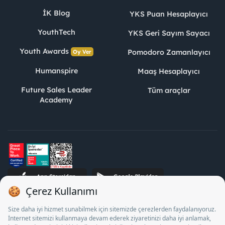
İK Blog
YKS Puan Hesaplayıcı
YouthTech
YKS Geri Sayım Sayacı
Youth Awards
Pomodoro Zamanlayıcı
Oy Ver
Humanspire
Maaş Hesaplayıcı
Future Sales Leader
Tüm araçlar
Academy
STJ İnsan Kaynakları Bilişim ve Danışmanlık A.Ş. Özel İstihdam