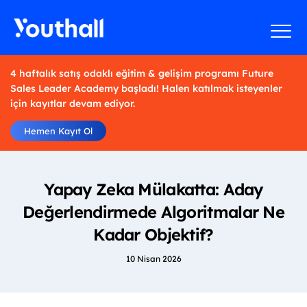
4 haftalık satış odaklı eğitim & gelişim programı Future
Sales Leader Academy başladı! Halen katılmak isteyenler
için kayıtlar devam ediyor.
Hemen Kayıt Ol
Yapay Zeka Mülakatta: Aday
Değerlendirmede Algoritmalar Ne
Kadar Objektif?
10 Nisan 2026