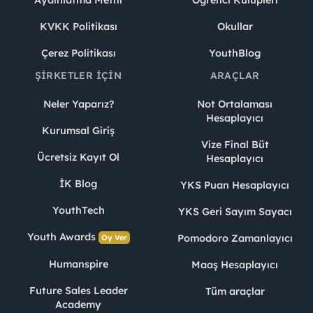
KVKK Politikası
Okullar
Çerez Politikası
YouthBlog
ŞIRKETLER İÇIN
ARAÇLAR
Neler Yaparız?
Not Ortalaması
Hesaplayıcı
Kurumsal Giriş
Vize Final Büt
Ücretsiz Kayıt Ol
Hesaplayıcı
İK Blog
YKS Puan Hesaplayıcı
YouthTech
YKS Geri Sayım Sayacı
Youth Awards
Pomodoro Zamanlayıcı
Oy Ver
Humanspire
Maaş Hesaplayıcı
Future Sales Leader
Tüm araçlar
Academy