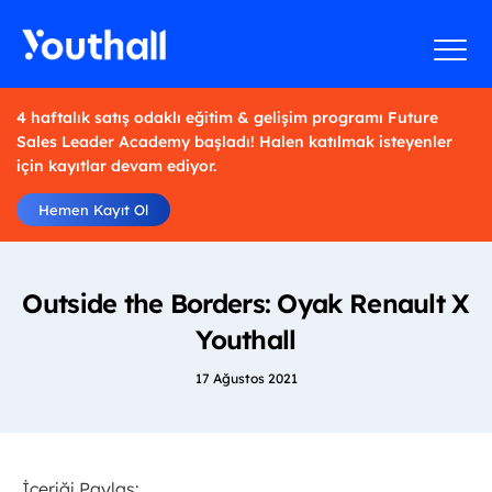
4 haftalık satış odaklı eğitim & gelişim programı Future
Sales Leader Academy başladı! Halen katılmak isteyenler
için kayıtlar devam ediyor.
Hemen Kayıt Ol
Outside the Borders: Oyak Renault X
Youthall
17 Ağustos 2021
İçeriği Paylaş: