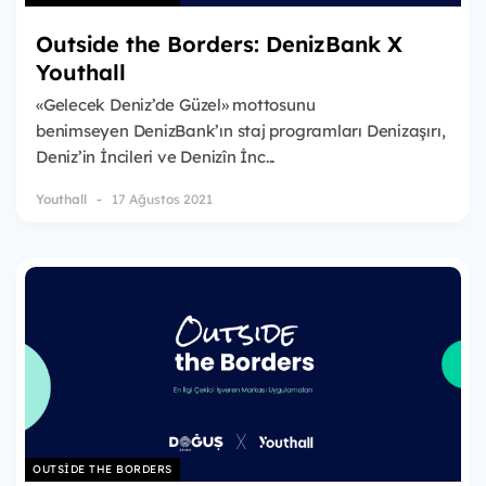
Outside the Borders: DenizBank X
Youthall
«Gelecek Deniz’de Güzel» mottosunu
benimseyen DenizBank’ın staj programları Denizaşırı,
Deniz’in İncileri ve Denizîn İnc...
Youthall
17 Ağustos 2021
OUTSIDE THE BORDERS