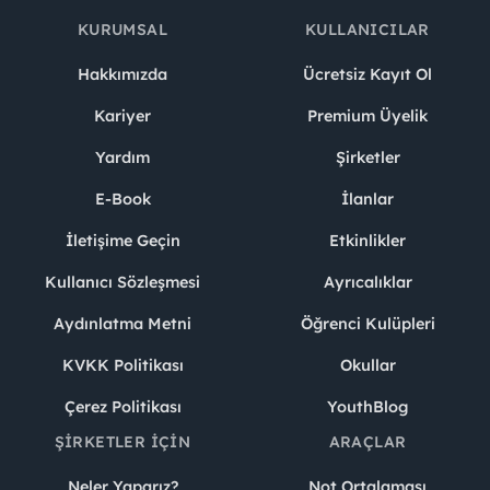
KURUMSAL
KULLANICILAR
Hakkımızda
Ücretsiz Kayıt Ol
Kariyer
Premium Üyelik
Yardım
Şirketler
E-Book
İlanlar
İletişime Geçin
Etkinlikler
Kullanıcı Sözleşmesi
Ayrıcalıklar
Aydınlatma Metni
Öğrenci Kulüpleri
KVKK Politikası
Okullar
Çerez Politikası
YouthBlog
ŞIRKETLER İÇIN
ARAÇLAR
Neler Yaparız?
Not Ortalaması