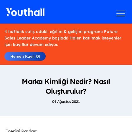
4 haftalık satış odaklı eğitim & gelişim programı Future
Sales Leader Academy başladı! Halen katılmak isteyenler
için kayıtlar devam ediyor.
Hemen Kayıt Ol
Marka Kimliği Nedir? Nasıl
Oluşturulur?
04 Ağustos 2021
İçeriği Paylaş: