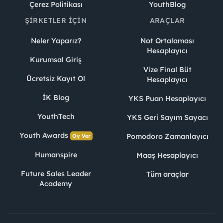
Çerez Politikası
YouthBlog
ŞIRKETLER İÇIN
ARAÇLAR
Neler Yaparız?
Not Ortalaması
Hesaplayıcı
Kurumsal Giriş
Vize Final Büt
Ücretsiz Kayıt Ol
Hesaplayıcı
İK Blog
YKS Puan Hesaplayıcı
YouthTech
YKS Geri Sayım Sayacı
Youth Awards
Pomodoro Zamanlayıcı
Oy Ver
Humanspire
Maaş Hesaplayıcı
Future Sales Leader
Tüm araçlar
Academy