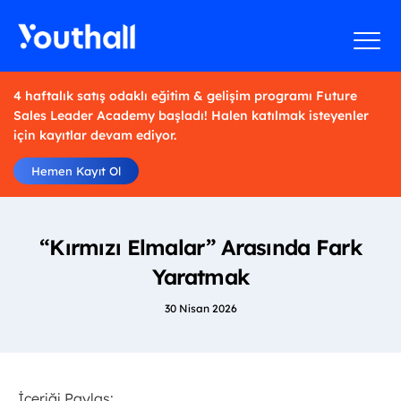
4 haftalık satış odaklı eğitim & gelişim programı Future
Sales Leader Academy başladı! Halen katılmak isteyenler
için kayıtlar devam ediyor.
Hemen Kayıt Ol
“Kırmızı Elmalar” Arasında Fark
Yaratmak
30 Nisan 2026
İçeriği Paylaş: