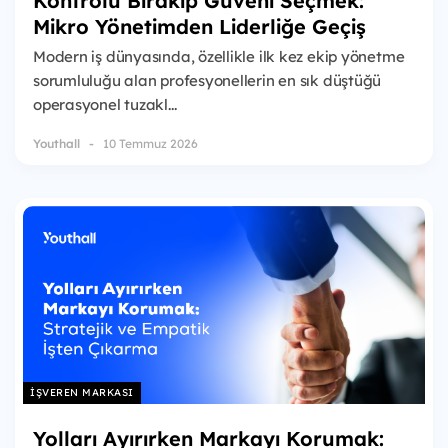
Kontrolü Bırakıp Güveni Seçmek:
Mikro Yönetimden Liderliğe Geçiş
Modern iş dünyasında, özellikle ilk kez ekip yönetme
sorumluluğu alan profesyonellerin en sık düştüğü
operasyonel tuzakl...
Youthall
10 Temmuz 2026
İŞVEREN MARKASI
Yolları Ayırırken Markayı Korumak: