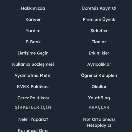
Hakkımızda
Ücretsiz Kayıt Ol
Kariyer
Premium Üyelik
Yardım
Şirketler
E-Book
İlanlar
İletişime Geçin
Etkinlikler
Kullanıcı Sözleşmesi
Ayrıcalıklar
Aydınlatma Metni
Öğrenci Kulüpleri
KVKK Politikası
Okullar
Çerez Politikası
YouthBlog
ŞIRKETLER İÇIN
ARAÇLAR
Neler Yaparız?
Not Ortalaması
Hesaplayıcı
Kurumsal Giriş