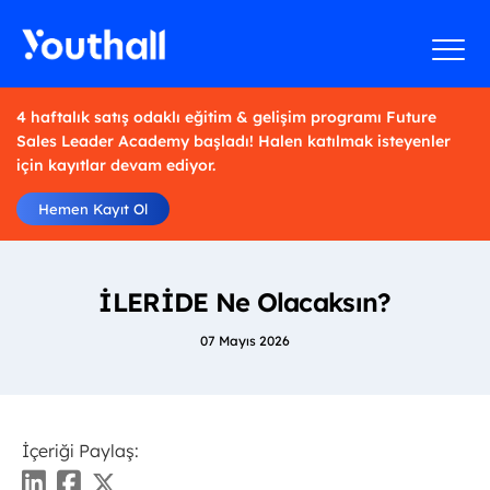
4 haftalık satış odaklı eğitim & gelişim programı Future
Sales Leader Academy başladı! Halen katılmak isteyenler
için kayıtlar devam ediyor.
Hemen Kayıt Ol
İLERİDE Ne Olacaksın?
07 Mayıs 2026
İçeriği Paylaş: