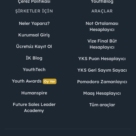
Çerez Politikası
YouthBlog
ŞIRKETLER İÇIN
ARAÇLAR
Neler Yaparız?
Not Ortalaması
Hesaplayıcı
Kurumsal Giriş
Vize Final Büt
Ücretsiz Kayıt Ol
Hesaplayıcı
İK Blog
YKS Puan Hesaplayıcı
YouthTech
YKS Geri Sayım Sayacı
Youth Awards
Pomodoro Zamanlayıcı
Oy Ver
Humanspire
Maaş Hesaplayıcı
Future Sales Leader
Tüm araçlar
Academy