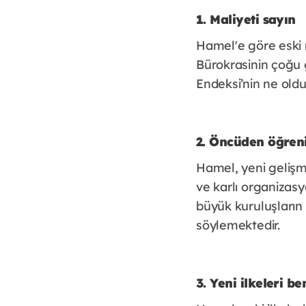
1. Maliyeti sayın
Hamel'e göre eski
Bürokrasinin çoğu g
Endeksi’nin ne old
2. Öncüden öğren
Hamel, yeni gelişme
ve karlı organizasy
büyük kuruluşların 
söylemektedir.
3. Yeni ilkeleri b