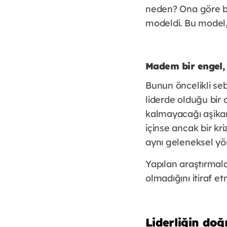
neden? Ona göre bu
modeldi. Bu model, 
Madem bir engel,
Bunun öncelikli seb
liderde olduğu bir
kalmayacağı aşikar
içinse ancak bir kr
aynı geleneksel y
Yapılan araştırmal
olmadığını itiraf et
Liderliğin doğ