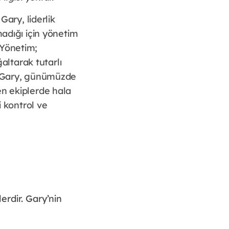
ary, liderlik
madığı için yönetim
 Yönetim;
ğaltarak tutarlı
r. Gary, günümüzde
en ekiplerde hala
i kontrol ve
rdir. Gary’nin