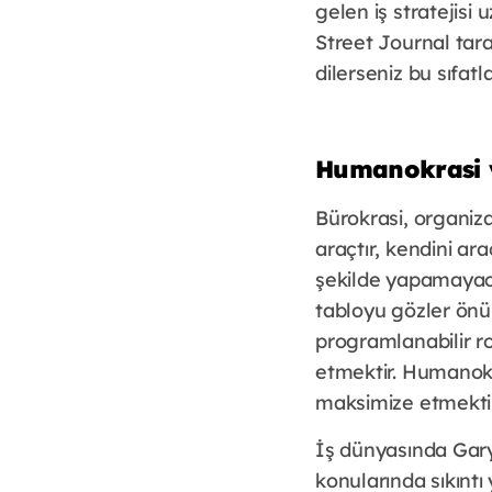
gelen iş stratejisi
Street Journal tara
dilerseniz bu sıfatl
Humanokrasi v
Bürokrasi, organiza
araçtır, kendini ara
şekilde yapamayacağ
tabloyu gözler önün
programlanabilir r
etmektir. Humanokra
maksimize etmektir
İş dünyasında Gary’n
konularında sıkıntı