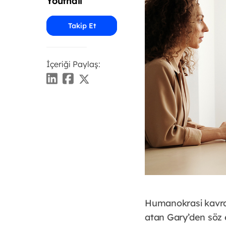
Youthall
Takip Et
İçeriği Paylaş:
Humanokrasi kavra
atan Gary’den söz 