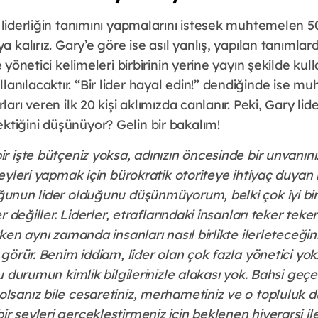
 liderliğin tanımını yapmalarını istesek muhtemelen 50
a kalırız. Gary’e göre ise asıl yanlış, yapılan tanımlar
e yönetici kelimeleri birbirinin yerine yayın şekilde kul
nılacaktır. “Bir lider hayal edin!” dendiğinde ise mu
ları veren ilk 20 kişi aklımızda canlanır. Peki, Gary lider
tiğini düşünüyor? Gelin bir bakalım!
ir işte bütçeniz yoksa, adınızın öncesinde bir unvanın
 şeyleri yapmak için bürokratik otoriteye ihtiyaç duyan 
oğunun lider olduğunu düşünmüyorum, belki çok iyi bir
der değiller. Liderler, etraflarındaki insanları teker tek
rken aynı zamanda insanları nasıl birlikte ilerleteceğini
i görür. Benim iddiam, lider olan çok fazla yönetici yok
 bu durumun kimlik bilgilerinizle alakası yok. Bahsi ge
olsanız bile cesaretiniz, merhametiniz ve o topluluk
 şeyleri gerçekleştirmeniz için beklenen hiyerarşi ile 