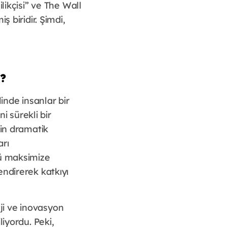
likçisi” ve The Wall
 biridir. Şimdi,
?
inde insanlar bir
i sürekli bir
kin dramatik
arı
lü maksimize
ndirerek katkıyı
eji ve inovasyon
iyordu. Peki,