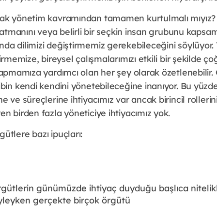
ak yönetim kavramından tamamen kurtulmalı mıyız? G
 katmanını veya belirli bir seçkin insan grubunu kapsa
da dilimizi değiştirmemiz gerekebileceğini söylüyor.
irmemize, bireysel çalışmalarımızı etkili bir şekilde ço
 yapmamıza yardımcı olan her şey olarak özetlenebili
ibin kendi kendini yönetebileceğine inanıyor. Bu yüzd
e ve süreçlerine ihtiyacımız var ancak birincil rollerin
n birden fazla yöneticiye ihtiyacımız yok.
ütlere bazı ipuçları:
gütlerin günümüzde ihtiyaç duyduğu başlıca nitelikle
böyleyken gerçekte birçok örgütü