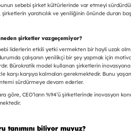
nun sebebi şirket kültürlerinde var etmeyi sürdürdük
şirketlerin yaratıcılık ve yeniliğinin önünde duran baş
 neden şirketler vazgeçemiyor?
ebi liderlerin etkili yetki vermekten bir hayli uzak olm
 durumda çalışanın yenilikçi bir şey yapmak için mot
dır. Bürokratik model kullanan şirketlerin inovasyona
izle karşı karşıya kalmaları gerekmektedir. Bunu yaşa
öntemi sürdürmeye devam ederler.
ara göre, CEO’ların %94’ü şirketlerinde inovasyon kon
mektedir.
ru tanımını biliyor muyuz?