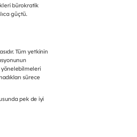
leri bürokratik
lıca güçtü.
asıdır. Tüm yetkinin
ivasyonunun
 yönelebilmeleri
madıkları sürece
usunda pek de iyi