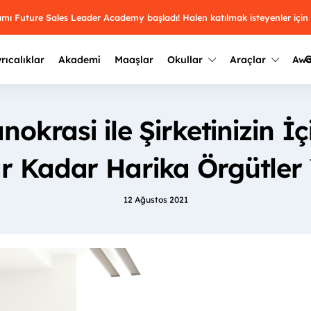
ramı Future Sales Leader Academy başladı! Halen katılmak isteyenler için
G
rıcalıklar
Akademi
Maaşlar
Okullar
Araçlar
Aw
Kazananlar
Geçmiş yılların sonuçları
okrasi ile Şirketinizin İç
2025
Kazananları
Üniversite kulüplerini ve top
keşfet.
r Kadar Harika Örgütler 
outh Awards 2026
2024
Kazananları
Türkiye ve dünyadaki üniver
kategoride en iyileri sen seç.
hakkında bilgi al.
12 Ağustos 2021
2023
Kazananları
Farklı liseleri incele ve onl
Oy ver
2022
yakından tanı.
Kazananları