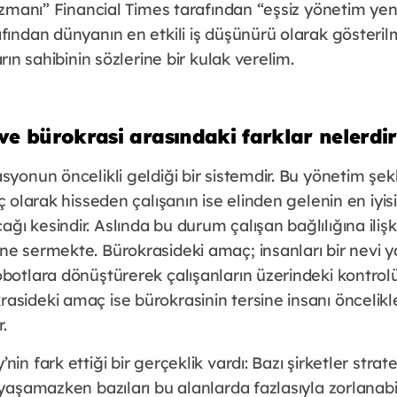
 uzmanı” Financial Times tarafından “eşsiz yönetim yeni
fından dünyanın en etkili iş düşünürü olarak gösterilmiş
arın sahibinin sözlerine bir kulak verelim.
e bürokrasi arasındaki farklar nelerdir
syonun öncelikli geldiği bir sistemdir. Bu yönetim şekl
ç olarak hisseden çalışanın ise elinden gelenin en iyisin
ı kesindir. Aslında bu durum çalışan bağlılığına iliş
e sermekte. Bürokrasideki amaç; insanları bir nevi y
obotlara dönüştürerek çalışanların üzerindeki kontro
sideki amaç ise bürokrasinin tersine insanı öncelikle
.
in fark ettiği bir gerçeklik vardı: Bazı şirketler strat
 yaşamazken bazıları bu alanlarda fazlasıyla zorlanabil