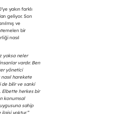
’ye yakın farklı
dan geliyor. Son
lanılmış ve
htemelen bir
liği nasıl
ız yoksa neler
insanlar vardır. Ben
er yönetici
er nasıl harekete
 de bilir ve sanki
. Elbette herkes bir
çen konumsal
 duygusuna sahip
ilgisi yoktur.”