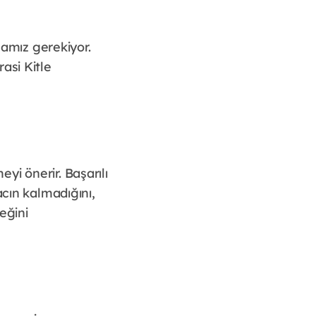
amız gerekiyor.
asi Kitle
yi önerir. Başarılı
acın kalmadığını,
eğini