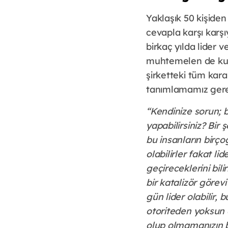
Yaklaşık 50 kişiden
cevapla karşı karşıy
birkaç yılda lider v
muhtemelen de kulla
şirketteki tüm karar
tanımlamamız gerek
“Kendinize sorun; b
yapabilirsiniz? Bir
bu insanların birç
olabilirler fakat li
geçireceklerini bili
bir katalizör görev
gün lider olabilir,
otoriteden yoksun 
olup olmamanızın bir