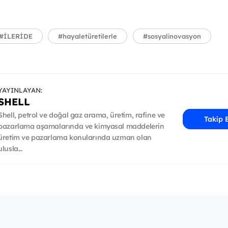
#İLERİDE
#hayaletüretilerle
#sosyalinovasyon
YAYINLAYAN:
SHELL
Shell, petrol ve doğal gaz arama, üretim, rafine ve
Takip 
pazarlama aşamalarında ve kimyasal maddelerin
üretim ve pazarlama konularında uzman olan
ulusla...