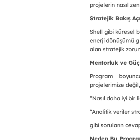
projelerin nasıl ze
Stratejik Bakış A
Shell gibi küresel b
enerji dönüşümü gib
alan stratejik zor
Mentorluk ve Güç
Program boyunca 
projelerimize değil
“Nasıl daha iyi bir 
“Analitik veriler st
gibi soruların ceva
Neden Bu Progr