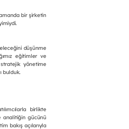
amanda bir şirketin 
imiydi. 
 geleceğini düşünme 
mız eğitimler ve 
tratejik yönetime 
ı bulduk.
ımcılarla birlikte 
e analitiğin gücünü 
m bakış açılarıyla 