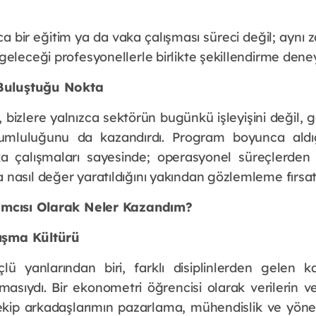
 bir eğitim ya da vaka çalışması süreci değil; aynı z
eleceği profesyonellerle birlikte şekillendirme deney
 Buluştuğu Nokta
 bizlere yalnızca sektörün bugünkü işleyişini değil,
umluluğunu da kazandırdı. Program boyunca aldığı
 çalışmaları sayesinde; operasyonel süreçlerden s
nasıl değer yaratıldığını yakından gözlemleme fırsat
lımcısı Olarak Neler Kazandım?
lışma Kültürü
 yanlarından biri, farklı disiplinlerden gelen katıl
masıydı. Bir ekonometri öğrencisi olarak verilerin v
kip arkadaşlarımın pazarlama, mühendislik ve yöneti