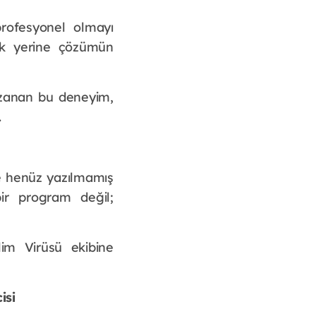
rofesyonel olmayı 
k yerine çözümün 
zanan bu deneyim, 
.
ve henüz yazılmamış 
ir program değil; 
m Virüsü ekibine 
isi