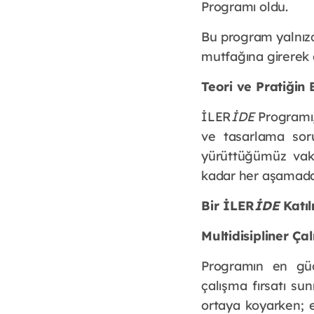
Programı oldu.
Bu program yalnızca
mutfağına girerek g
Teori ve Pratiğin
İLER
İDE
 Programı,
ve tasarlama sor
yürüttüğümüz vaka
kadar her aşamada 
Bir İLER
İDE
 Katı
Multidisipliner Ça
Programın en güçlü
çalışma fırsatı sun
ortaya koyarken; e