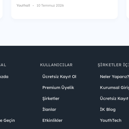
Youthall
10 Temmuz 2026
SAL
KULLANICILAR
ŞIRKETLER İÇ
ızda
Ücretsiz Kayıt Ol
Neler Yaparız?
Premium Üyelik
Kurumsal Giri
Şirketler
Ücretsiz Kayıt
İlanlar
İK Blog
me Geçin
Etkinlikler
YouthTech