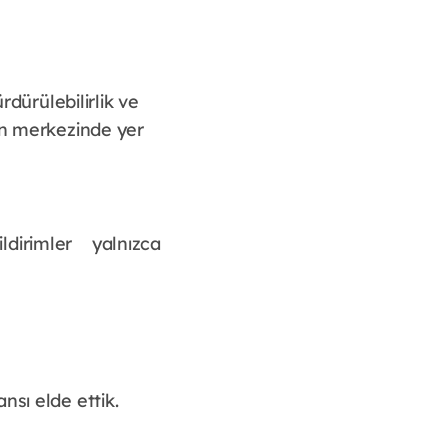
dürülebilirlik ve 
ın merkezinde yer 
irimler yalnızca 
nsı elde ettik.