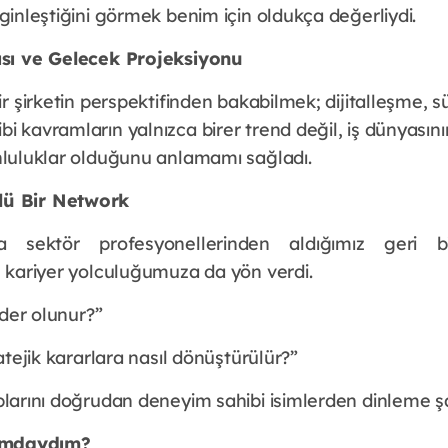
nginleştiğini görmek benim için oldukça değerliydi.
çısı ve Gelecek Projeksiyonu
ir şirketin perspektifinden bakabilmek; dijitalleşme, sür
i kavramların yalnızca birer trend değil, iş dünyasın
unluluklar olduğunu anlamamı sağladı.
lü Bir Network
sektör profesyonellerinden aldığımız geri bild
, kariyer yolculuğumuza da yön verdi.
lider olunur?”
ratejik kararlara nasıl dönüştürülür?”
plarını doğrudan deneyim sahibi isimlerden dinleme şa
amdaydım?