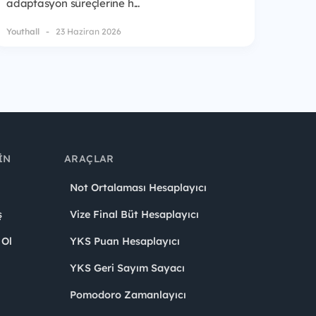
adaptasyon süreçlerine h...
Youthall
23 Haziran 2026
IN
ARAÇLAR
Not Ortalaması Hesaplayıcı
ş
Vize Final Büt Hesaplayıcı
 Ol
YKS Puan Hesaplayıcı
YKS Geri Sayım Sayacı
Pomodoro Zamanlayıcı