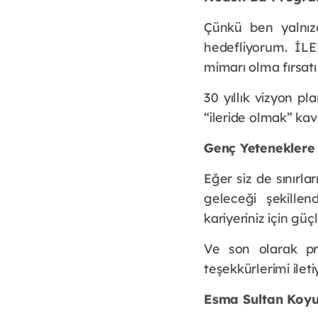
Çünkü ben yalnızc
hedefliyorum. İL
mimarı olma fırsatı
30 yıllık vizyon 
“ileride olmak” kav
Genç Yeteneklere
Eğer siz de sınırla
geleceği şekillen
kariyeriniz için güçl
Ve son olarak pr
teşekkürlerimi ilet
Esma Sultan Koyun