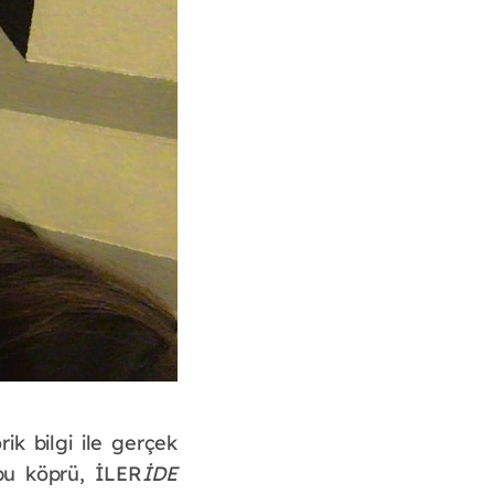
ik bilgi ile gerçek 
 bu köprü, İLER
İDE