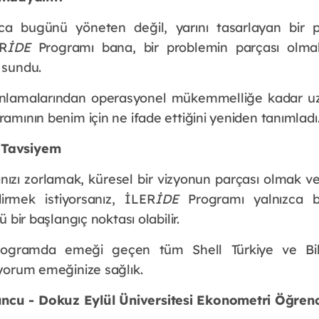
a bugünü yöneten değil, yarını tasarlayan bir p
ER
İDE
 Programı bana, bir problemin parçası olma
 sundu.
planlamalarından operasyonel mükemmelliğe kadar u
ramının benim için ne ifade ettiğini yeniden tanımladı
 Tavsiyem
rınızı zorlamak, küresel bir vizyonun parçası olmak 
dirmek istiyorsanız, İLER
İDE
 Programı yalnızca b
ü bir başlangıç noktası olabilir.
ogramda emeği geçen tüm Shell Türkiye ve Bili
iyorum emeğinize sağlık. 
cu - Dokuz Eylül Üniversitesi Ekonometri Öğrenc