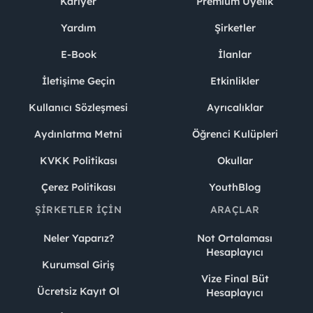
Kariyer
Premium Üyelik
Yardım
Şirketler
E-Book
İlanlar
İletişime Geçin
Etkinlikler
Kullanıcı Sözleşmesi
Ayrıcalıklar
Aydınlatma Metni
Öğrenci Kulüpleri
KVKK Politikası
Okullar
Çerez Politikası
YouthBlog
ŞIRKETLER İÇIN
ARAÇLAR
Neler Yaparız?
Not Ortalaması
Hesaplayıcı
Kurumsal Giriş
Vize Final Büt
Ücretsiz Kayıt Ol
Hesaplayıcı