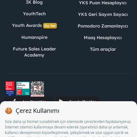
İK Blog
YKS Puan Hesaplayıcı
YouthTech
YKS Geri Sayım Sayacı
Youth Awards
Pomodoro Zamanlayıcı
Oy Ver
Humanspire
Maaş Hesaplayıcı
Future Sales Leader
Tüm araçlar
Academy
STJ İnsan Kaynakları Bilişim ve Danışmanlık A.Ş. Özel İstihdam
Bürosu Olarak 13/05/2025 - 12/05/2028 tarihleri arasında