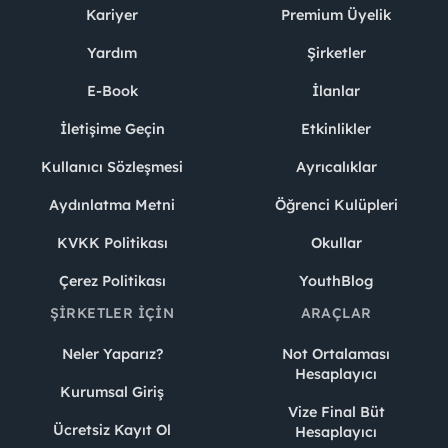
Kariyer
Premium Üyelik
Yardım
Şirketler
E-Book
İlanlar
İletişime Geçin
Etkinlikler
Kullanıcı Sözleşmesi
Ayrıcalıklar
Aydınlatma Metni
Öğrenci Kulüpleri
KVKK Politikası
Okullar
Çerez Politikası
YouthBlog
ŞIRKETLER İÇIN
ARAÇLAR
Neler Yaparız?
Not Ortalaması
Hesaplayıcı
Kurumsal Giriş
Vize Final Büt
Ücretsiz Kayıt Ol
Hesaplayıcı