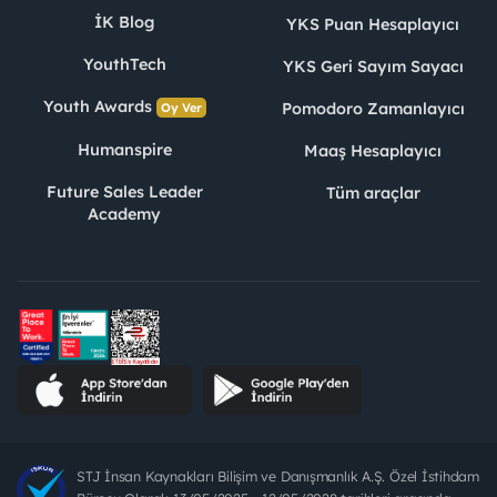
İK Blog
YKS Puan Hesaplayıcı
YouthTech
YKS Geri Sayım Sayacı
Youth Awards
Pomodoro Zamanlayıcı
Oy Ver
Humanspire
Maaş Hesaplayıcı
Future Sales Leader
Tüm araçlar
Academy
STJ İnsan Kaynakları Bilişim ve Danışmanlık A.Ş. Özel İstihdam