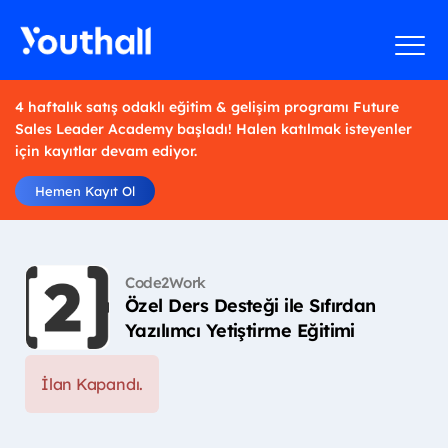
4 haftalık satış odaklı eğitim & gelişim programı Future
Sales Leader Academy başladı! Halen katılmak isteyenler
için kayıtlar devam ediyor.
Hemen Kayıt Ol
Code2Work
Özel Ders Desteği ile Sıfırdan
Yazılımcı Yetiştirme Eğitimi
İlan Kapandı.