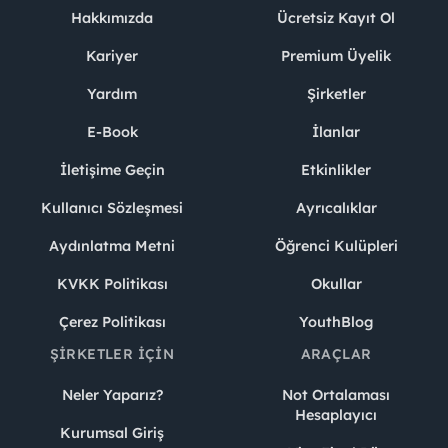
Hakkımızda
Ücretsiz Kayıt Ol
Kariyer
Premium Üyelik
Yardım
Şirketler
E-Book
İlanlar
İletişime Geçin
Etkinlikler
Kullanıcı Sözleşmesi
Ayrıcalıklar
Aydınlatma Metni
Öğrenci Kulüpleri
KVKK Politikası
Okullar
Çerez Politikası
YouthBlog
ŞIRKETLER İÇIN
ARAÇLAR
Neler Yaparız?
Not Ortalaması
Hesaplayıcı
Kurumsal Giriş