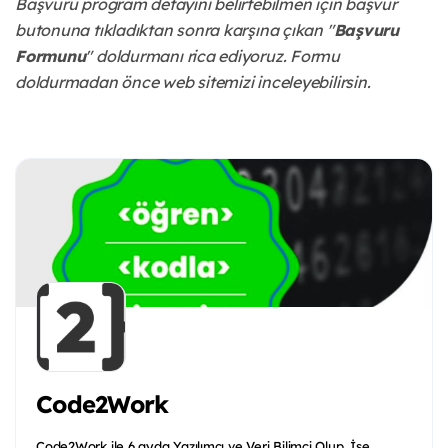
Başvuru program detayını belirtebilmen için başvur
butonuna tıkladıktan sonra karşına çıkan "
Başvuru
Formunu
" doldurmanı rica ediyoruz. Formu
doldurmadan önce web sitemizi inceleyebilirsin.
Code2Work
Code2Work ile 6 ayda Yazılımcı ve Veri Bilimci Olup, İşe