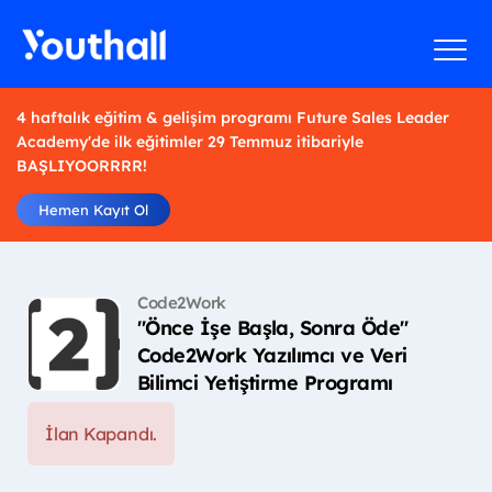
4 haftalık eğitim & gelişim programı Future Sales Leader
Academy'de ilk eğitimler 29 Temmuz itibariyle
BAŞLIYOORRRR!
Hemen Kayıt Ol
Code2Work
"Önce İşe Başla, Sonra Öde"
Code2Work Yazılımcı ve Veri
Bilimci Yetiştirme Programı
İlan Kapandı.