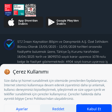
STJ İnsan Kaynakları Bilişim ve Danışmanlık A.Ş. Özel İstihdam
Bürosu Olarak 13/05/2025 - 12/05/2028 tarihleri arasında
faaliyette bulunmak üzere, Türkiye İş Kurumu tarafından
18/04/2025 tarih ve 18095710 sayılı karar uyarınca 1078 nolu
belge ile faaliyet göstermektedir. 4904 sayılı kanun uyarınca iş
arayanlardan ücret alınması yasaktır.