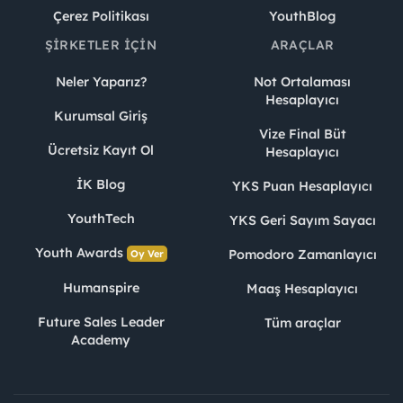
Çerez Politikası
YouthBlog
ŞIRKETLER İÇIN
ARAÇLAR
Neler Yaparız?
Not Ortalaması
Hesaplayıcı
Kurumsal Giriş
Vize Final Büt
Ücretsiz Kayıt Ol
Hesaplayıcı
İK Blog
YKS Puan Hesaplayıcı
YouthTech
YKS Geri Sayım Sayacı
Youth Awards
Pomodoro Zamanlayıcı
Oy Ver
Humanspire
Maaş Hesaplayıcı
Future Sales Leader
Tüm araçlar
Academy