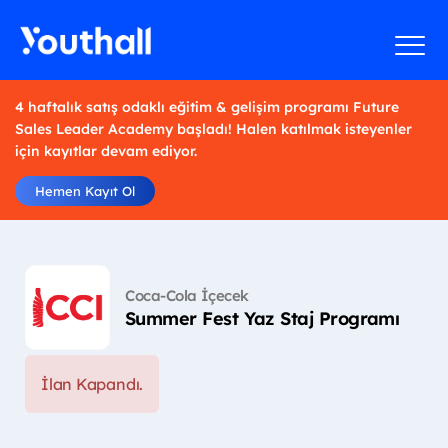
4 haftalık satış odaklı eğitim & gelişim programı Future
Sales Leader Academy başladı! Halen katılmak isteyenler
için kayıtlar devam ediyor.
Hemen Kayıt Ol
Coca-Cola İçecek
Summer Fest Yaz Staj Programı
İlan Kapandı.