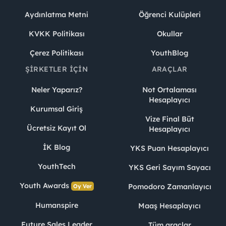
Aydınlatma Metni
Öğrenci Kulüpleri
KVKK Politikası
Okullar
Çerez Politikası
YouthBlog
ŞIRKETLER İÇIN
ARAÇLAR
Neler Yaparız?
Not Ortalaması
Hesaplayıcı
Kurumsal Giriş
Vize Final Büt
Ücretsiz Kayıt Ol
Hesaplayıcı
İK Blog
YKS Puan Hesaplayıcı
YouthTech
YKS Geri Sayım Sayacı
Youth Awards
Pomodoro Zamanlayıcı
Oy Ver
Humanspire
Maaş Hesaplayıcı
Future Sales Leader
Tüm araçlar