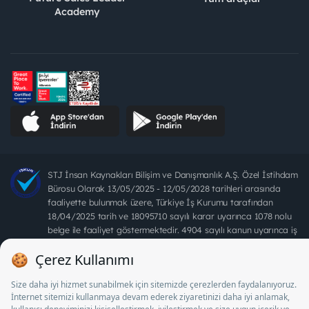
Academy
STJ İnsan Kaynakları Bilişim ve Danışmanlık A.Ş. Özel İstihdam
Bürosu Olarak 13/05/2025 - 12/05/2028 tarihleri arasında
faaliyette bulunmak üzere, Türkiye İş Kurumu tarafından
18/04/2025 tarih ve 18095710 sayılı karar uyarınca 1078 nolu
belge ile faaliyet göstermektedir. 4904 sayılı kanun uyarınca iş
arayanlardan ücret alınması yasaktır.