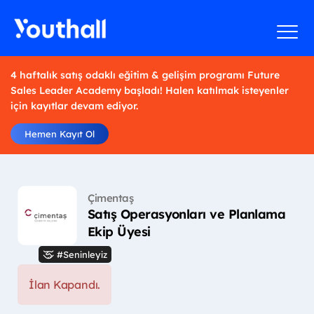
4 haftalık satış odaklı eğitim & gelişim programı Future
Sales Leader Academy başladı! Halen katılmak isteyenler
için kayıtlar devam ediyor.
Hemen Kayıt Ol
Çimentaş
Satış Operasyonları ve Planlama
Ekip Üyesi
#Seninleyiz
İlan Kapandı.