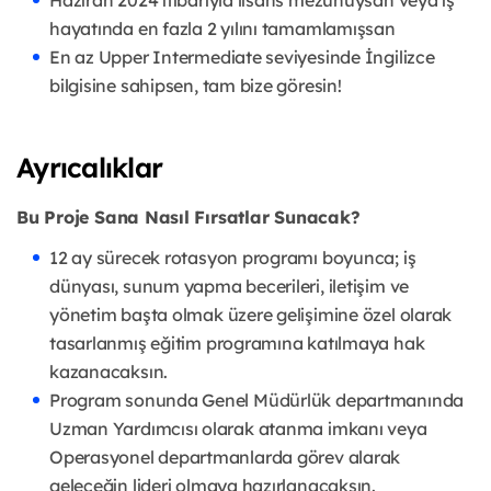
Haziran 2024 itibarıyla lisans mezunuysan veya iş
hayatında en fazla 2 yılını tamamlamışsan
En az Upper Intermediate seviyesinde İngilizce
bilgisine sahipsen, tam bize göresin!
Ayrıcalıklar
Bu Proje Sana Nasıl Fırsatlar Sunacak?
12 ay sürecek rotasyon programı boyunca; iş
dünyası, sunum yapma becerileri, iletişim ve
yönetim başta olmak üzere gelişimine özel olarak
tasarlanmış eğitim programına katılmaya hak
kazanacaksın.
Program sonunda Genel Müdürlük departmanında
Uzman Yardımcısı olarak atanma imkanı veya
Operasyonel departmanlarda görev alarak
geleceğin lideri olmaya hazırlanacaksın.