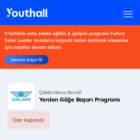
4 haftalık satış odaklı eğitim & gelişim programı Future
Sales Leader Academy başladı! Halen katılmak isteyenler
için kayıtlar devam ediyor.
Hemen Kayıt Ol
Çelebi Hava Servisi
Yerden Göğe Başarı Programı
İlan Kapandı.